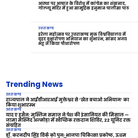
आस्था पर आघात के विरोध में कांग्रेस का शंखनाद,
गोल्ज्यू मंदिर में हुआ सामूहिक हनुमान चालीसा पाठ
उत्तराखण्ड
हरेला महोत्सव पर उत्तराखण्ड मुक्त विश्वविद्यालय में
वृहद वृक्षारोपण अभियान का शुभारंभ, सांसद अजय
भट्ट ने किया पौधारोपण
Trending News
उत्तराखण्ड
राज्यपाल ने आईवीआरआई मुक्तेश्वर से ‘खेत बचाओ अभियान’ का
किया शुभारम्भ
उत्तराखण्ड
याद ए हुसैन: मुस्लिम समाज ने पेश की इंसानियत की मिसाल —
जामा मस्जिद अल्मोड़ा में स्वैच्छिक रक्तदान शिविर, 22 यूनिट रक्त
संग्रहित
उत्तराखण्ड
डॉ. करनदीप सिंह विर्क को पुनः भाजपा चिकित्सा प्रकोष्ठ, ऊधम