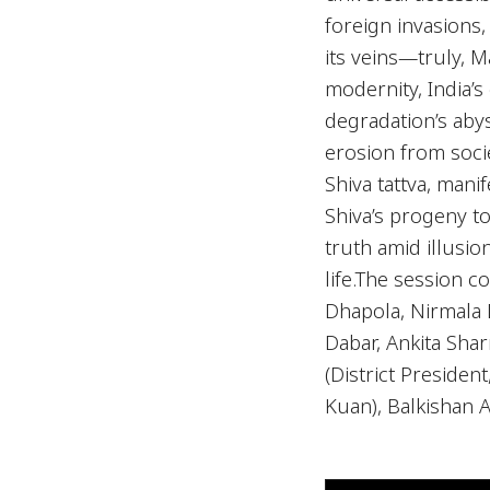
foreign invasions,
its veins—truly, Ma
modernity, India’s 
degradation’s abys
erosion from socie
Shiva tattva, mani
Shiva’s progeny 
truth amid illusio
life.The session co
Dhapola, Nirmala 
Dabar, Ankita Shar
(District Preside
Kuan), Balkishan 