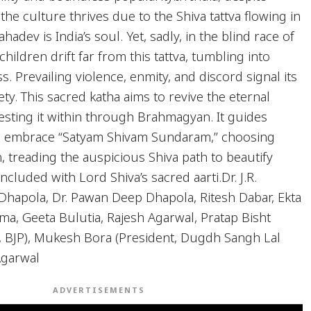
 the culture thrives due to the Shiva tattva flowing in
hadev is India’s soul. Yet, sadly, in the blind race of
children drift far from this tattva, tumbling into
s. Prevailing violence, enmity, and discord signal its
ty. This sacred katha aims to revive the eternal
festing it within through Brahmagyan. It guides
to embrace “Satyam Shivam Sundaram,” choosing
n, treading the auspicious Shiva path to beautify
ncluded with Lord Shiva’s sacred aarti.Dr. J.R.
Dhapola, Dr. Pawan Deep Dhapola, Ritesh Dabar, Ekta
ma, Geeta Bulutia, Rajesh Agarwal, Pratap Bisht
nt, BJP), Mukesh Bora (President, Dugdh Sangh Lal
Agarwal
ADVERTISEMENTS