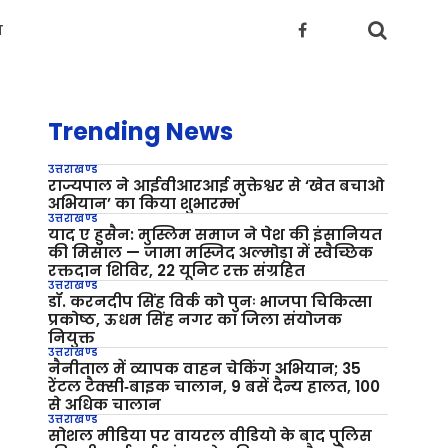
य
Trending News
उत्तराखण्ड
राज्यपाल ने आईवीआरआई मुक्तेश्वर से ‘खेत बचाओ
अभियान’ का किया शुभारम्भ
उत्तराखण्ड
याद ए हुसैन: मुस्लिम समाज ने पेश की इंसानियत
की मिसाल — जामा मस्जिद अल्मोड़ा में स्वैच्छिक
रक्तदान शिविर, 22 यूनिट रक्त संग्रहित
उत्तराखण्ड
डॉ. करनदीप सिंह विर्क को पुनः भाजपा चिकित्सा
प्रकोष्ठ, ऊधम सिंह नगर का जिला संयोजक
नियुक्त
उत्तराखण्ड
नैनीताल में व्यापक वाहन चेकिंग अभियान; 35
रेंटल टैक्सी‑बाइक चालान, 9 बसें दैन्य हालत, 100
से अधिक चालान
उत्तराखण्ड
सोशल मीडिया पर वायरल वीडियो के बाद पुलिस