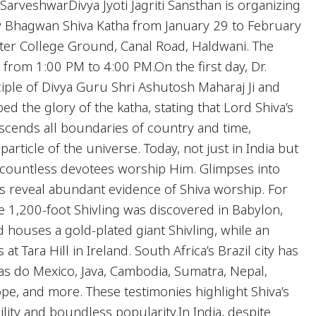
arveshwarDivya Jyoti Jagriti Sansthan is organizing
y Bhagwan Shiva Katha from January 29 to February
Inter College Ground, Canal Road, Haldwani. The
 from 1:00 PM to 4:00 PM.On the first day, Dr.
ciple of Divya Guru Shri Ashutosh Maharaj Ji and
bed the glory of the katha, stating that Lord Shiva’s
scends all boundaries of country and time,
article of the universe. Today, not just in India but
 countless devotees worship Him. Glimpses into
ons reveal abundant evidence of Shiva worship. For
e 1,200-foot Shivling was discovered in Babylon,
d houses a gold-plated giant Shivling, while an
at Tara Hill in Ireland. South Africa’s Brazil city has
 as do Mexico, Java, Cambodia, Sumatra, Nepal,
ope, and more. These testimonies highlight Shiva’s
ility and boundless popularity.In India, despite