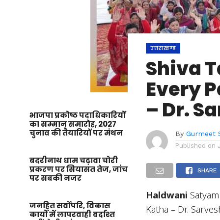
उत्तराखण्ड
Shiva T
Every P
– Dr. S
भाजपा प्रकोष्ठ पदाधिकारियों
का सम्मान समारोह, 2027
चुनाव की तैयारियों पर मंथन
By
Gurmeet 
Published on
बदरीनाथ धाम चढ़ावा चोरी
प्रकरण पर सियासत तेज, जांच
SHARE
पर सबकी नजर
Haldwani
Satyam
जनहित सर्वोपरि, विकास
Katha – Dr. Sarve
कार्यों में लापरवाही बर्दाश्त