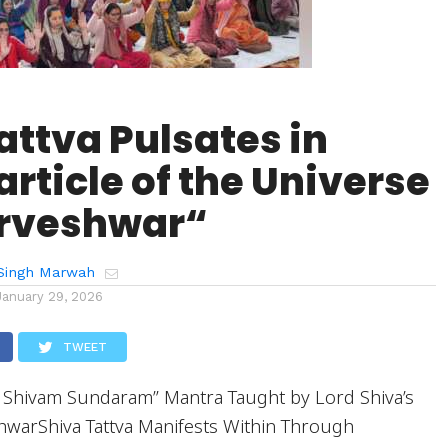
attva Pulsates in
article of the Universe
arveshwar“
Singh Marwah
January 29, 2026
TWEET
 Shivam Sundaram” Mantra Taught by Lord Shiva’s
shwarShiva Tattva Manifests Within Through