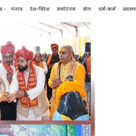
्ड
पंजाब
देश-विदेश
मनोरंजन
खेल
धर्म-कर्म
स्वास्थ्
िक
जन मुद्दे