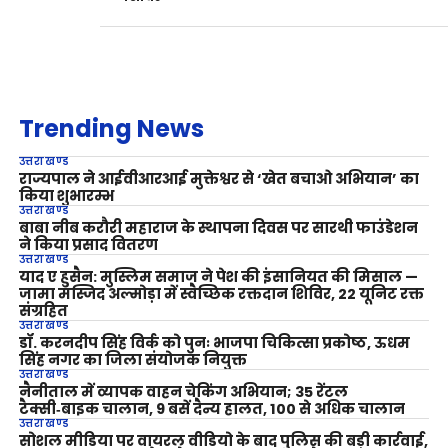
Trending News
उत्तराखण्ड
राज्यपाल ने आईवीआरआई मुक्तेश्वर से ‘खेत बचाओ अभियान’ का
किया शुभारम्भ
उत्तराखण्ड
बाबा नीब करौरी महाराज के स्थापना दिवस पर सारथी फाउंडेशन
ने किया प्रसाद वितरण
उत्तराखण्ड
याद ए हुसैन: मुस्लिम समाज ने पेश की इंसानियत की मिसाल —
जामा मस्जिद अल्मोड़ा में स्वैच्छिक रक्तदान शिविर, 22 यूनिट रक्त
संग्रहित
उत्तराखण्ड
डॉ. करनदीप सिंह विर्क को पुनः भाजपा चिकित्सा प्रकोष्ठ, ऊधम
सिंह नगर का जिला संयोजक नियुक्त
उत्तराखण्ड
नैनीताल में व्यापक वाहन चेकिंग अभियान; 35 रेंटल
टैक्सी‑बाइक चालान, 9 बसें दैन्य हालत, 100 से अधिक चालान
उत्तराखण्ड
सोशल मीडिया पर वायरल वीडियो के बाद पुलिस की बड़ी कार्रवाई,