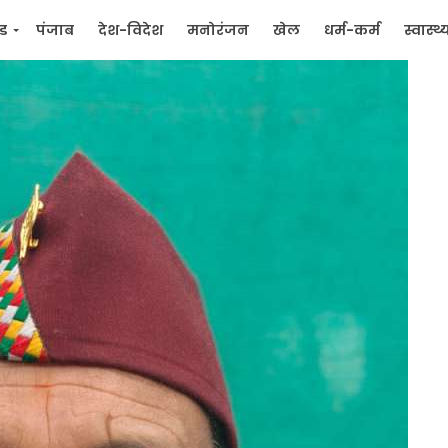
्ड
पंजाब
देश-विदेश
मनोरंजन
खेल
धर्म-कर्म
स्वास्थ्
िक
जन मुद्दे