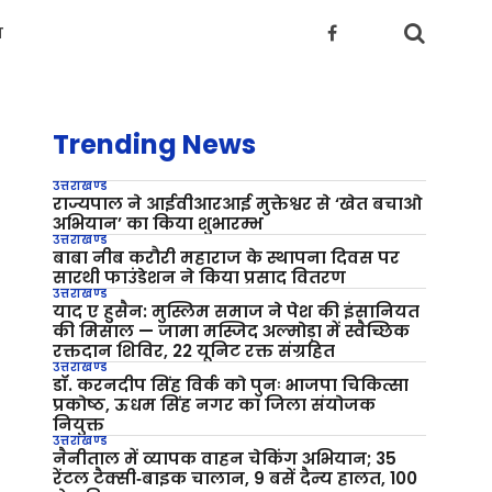
य
Trending News
उत्तराखण्ड
राज्यपाल ने आईवीआरआई मुक्तेश्वर से ‘खेत बचाओ
अभियान’ का किया शुभारम्भ
उत्तराखण्ड
बाबा नीब करौरी महाराज के स्थापना दिवस पर
सारथी फाउंडेशन ने किया प्रसाद वितरण
उत्तराखण्ड
याद ए हुसैन: मुस्लिम समाज ने पेश की इंसानियत
की मिसाल — जामा मस्जिद अल्मोड़ा में स्वैच्छिक
रक्तदान शिविर, 22 यूनिट रक्त संग्रहित
उत्तराखण्ड
डॉ. करनदीप सिंह विर्क को पुनः भाजपा चिकित्सा
प्रकोष्ठ, ऊधम सिंह नगर का जिला संयोजक
नियुक्त
उत्तराखण्ड
नैनीताल में व्यापक वाहन चेकिंग अभियान; 35
रेंटल टैक्सी‑बाइक चालान, 9 बसें दैन्य हालत, 100