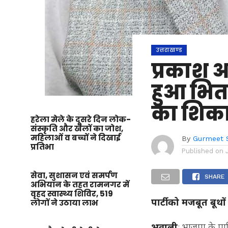
उत्तराखण्ड
प्रकाश आ
हुआ भितर
का शिका
हरेला मेले के दूसरे दिन लोक-
संस्कृति और खेलों का जोश,
महिलाओं व बच्चों ने दिखाई
By
Gurmeet 
प्रतिभा
Published on
सेवा, सुशासन एवं समर्पण
SHARE
अभियान के तहत रामनगर में
वृहद स्वास्थ्य शिविर, 519
पार्टी को मजबूत बूथ
लोगों ने उठाया लाभ
भवाली
: भाजपा के पालिक