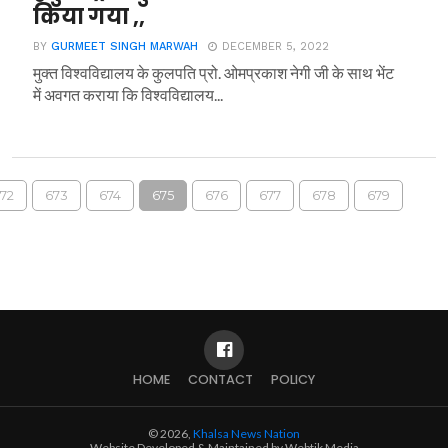
किया गया ,,
BY
GURMEET SINGH MARWAH
DECEMBER 5, 2022
मुक्त विश्वविद्यालय के कुलपति प्रो. ओमप्रकाश नेगी जी के साथ भेंट
में अवगत कराया कि विश्वविद्यालय...
72
673
674
675
676
677
678
679
HOME
CONTACT
POLICY
© 2026,
Khalsa News Nation
Website Developed & Maintained by Webtik Media