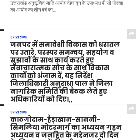
उत्तराखंड अनुसूचित जाति आयोग देहरादून के उपाध्यक्ष पी सी गोरखा
का आयोग का तीन वर्ष का...
उत्तराखण्ड
जनपद में समावेशी विकास को धरातल
पर उतारे, परस्पर समन्वय, सहयोग व
सुझावों के साथ कार्य करते हुए
नवाचारात्मक सोच के साथ विकास
कार्यों को अंजाम दें, यह निर्देश
जिलाधिकारी अनुराधा पाल ने जिला
नागरिक समिति की बैठक लेते हुए
अधिकारियों को दिए।,,
BY
GURMEET SINGH MARWAH
DECEMBER 6, 2022
उत्तराखण्ड
बागेश्वर ,जनपद में समावेशी विकास को धरातल पर उतारे, परस्पर
काठगोदाम-हैड़ाखान-साननी-
समन्वय, सहयोग व सुझावों के साथ...
सिमलिया मोटरमार्ग का अध्ययन गहन
अध्ययन व जनहित के मद्देनजर दो दिन