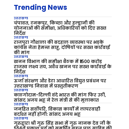
Trending News
उत्तराखण्ड
चंपावत, टनकपुर, किच्छा और हल्द्वानी की
योजनाओं की समीक्षा, अधिकारियों को दिए सख्त
निर्देश
उत्तराखण्ड
राजपुरा गौशाला की बदहाल व्यवस्था पर भड़के
कांग्रेस नेता हेमन्त साहू, दोषियों पर सख्त कार्रवाई
की मांग
उत्तराखण्ड
खनन विभाग की समीक्षा बैठक में ₹1500 करोड़
राजस्व लक्ष्य तय, अवैध खनन पर सख्त कार्रवाई के
निर्देश
उत्तराखण्ड
ऊर्जा संरक्षण और डेटा आधारित विद्युत प्रबंधन पर
उत्तराखण्ड निवास में प्रस्तुतीकरण
उत्तराखण्ड
काठगोदाम-दिल्ली वंदे भारत की मांग फिर उठी,
सांसद अजय भट्ट ने रेल मंत्री से की मुलाकात
उत्तराखण्ड
जनहित सर्वोपरि, विकास कार्यों में लापरवाही
बर्दाश्त नहीं होगी: सांसद अजय भट्ट
उत्तराखण्ड
गुरुद्वारा श्री गुरु सिंह सभा में गुरु नानक देव जी के
556वें प्रकाश पर्व को समर्पित सहज पाठ साहिब की