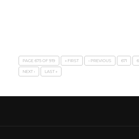
PAGE 675 OF 919
« FIRST
‹ PREVIOUS
671
6
NEXT ›
LAST »