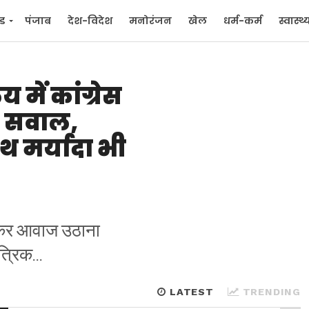
्ड
पंजाब
देश-विदेश
मनोरंजन
खेल
धर्म-कर्म
स्वास्थ्
िक
जन मुद्दे
में कांग्रेस
ठे सवाल,
थ मर्यादा भी
लेकर आवाज उठाना
्रिक...
LATEST
TRENDING