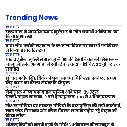
Trending News
उत्तराखण्ड
राज्यपाल ने आईवीआरआई मुक्तेश्वर से ‘खेत बचाओ अभियान’ का
किया शुभारम्भ
उत्तराखण्ड
बाबा नीब करौरी महाराज के स्थापना दिवस पर सारथी फाउंडेशन
ने किया प्रसाद वितरण
उत्तराखण्ड
याद ए हुसैन: मुस्लिम समाज ने पेश की इंसानियत की मिसाल —
जामा मस्जिद अल्मोड़ा में स्वैच्छिक रक्तदान शिविर, 22 यूनिट रक्त
संग्रहित
उत्तराखण्ड
डॉ. करनदीप सिंह विर्क को पुनः भाजपा चिकित्सा प्रकोष्ठ, ऊधम
सिंह नगर का जिला संयोजक नियुक्त
उत्तराखण्ड
नैनीताल में व्यापक वाहन चेकिंग अभियान; 35 रेंटल
टैक्सी‑बाइक चालान, 9 बसें दैन्य हालत, 100 से अधिक चालान
उत्तराखण्ड
सोशल मीडिया पर वायरल वीडियो के बाद पुलिस की बड़ी कार्रवाई,
नंबर प्लेट छिपाकर और ब्लैक फिल्म लगाकर दौड़ा रहे वाहन को
किया सीज
उत्तराखण्ड
अधिकारियों को सतर्क रहने के निर्देश; भीमताल में मानसून से