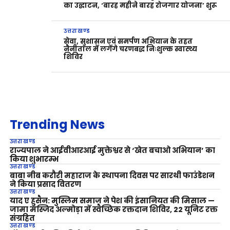
का उद्घाटन, ‘बारह महीने बारह रोजगार योजना’ शुरू
उत्तराखण्ड
सेवा, सुशासन एवं समर्पण अभियान के तहत
नैनीताल में लगेंगे चरणबद्ध निःशुल्क स्वास्थ्य
शिविर
Trending News
उत्तराखण्ड
राज्यपाल ने आईवीआरआई मुक्तेश्वर से ‘खेत बचाओ अभियान’ का
किया शुभारम्भ
उत्तराखण्ड
बाबा नीब करौरी महाराज के स्थापना दिवस पर सारथी फाउंडेशन
ने किया प्रसाद वितरण
उत्तराखण्ड
याद ए हुसैन: मुस्लिम समाज ने पेश की इंसानियत की मिसाल —
जामा मस्जिद अल्मोड़ा में स्वैच्छिक रक्तदान शिविर, 22 यूनिट रक्त
संग्रहित
उत्तराखण्ड