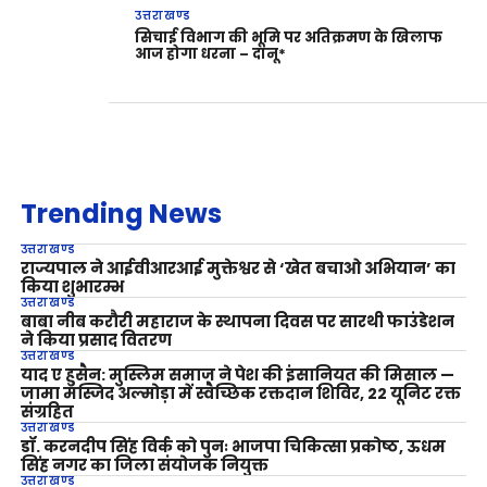
उत्तराखण्ड
सिचाई विभाग की भूमि पर अतिक्रमण के खिलाफ
आज होगा धरना – दानू*
Trending News
उत्तराखण्ड
राज्यपाल ने आईवीआरआई मुक्तेश्वर से ‘खेत बचाओ अभियान’ का
किया शुभारम्भ
उत्तराखण्ड
बाबा नीब करौरी महाराज के स्थापना दिवस पर सारथी फाउंडेशन
ने किया प्रसाद वितरण
उत्तराखण्ड
याद ए हुसैन: मुस्लिम समाज ने पेश की इंसानियत की मिसाल —
जामा मस्जिद अल्मोड़ा में स्वैच्छिक रक्तदान शिविर, 22 यूनिट रक्त
संग्रहित
उत्तराखण्ड
डॉ. करनदीप सिंह विर्क को पुनः भाजपा चिकित्सा प्रकोष्ठ, ऊधम
सिंह नगर का जिला संयोजक नियुक्त
उत्तराखण्ड