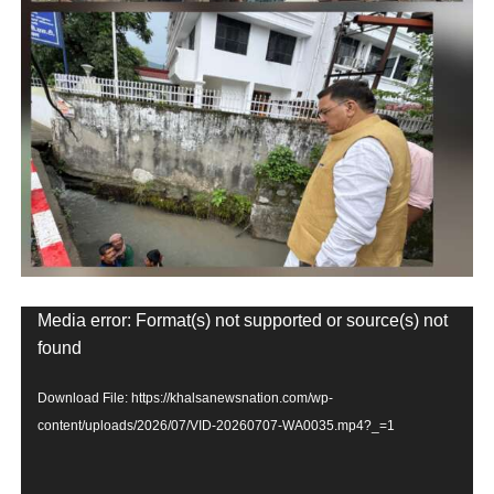
Video
Media error: Format(s) not supported or source(s) not
Player
found
Download File: https://khalsanewsnation.com/wp-
content/uploads/2026/07/VID-20260707-WA0035.mp4?_=1