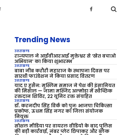
य
Trending News
उत्तराखण्ड
राज्यपाल ने आईवीआरआई मुक्तेश्वर से ‘खेत बचाओ
अभियान’ का किया शुभारम्भ
उत्तराखण्ड
बाबा नीब करौरी महाराज के स्थापना दिवस पर
सारथी फाउंडेशन ने किया प्रसाद वितरण
उत्तराखण्ड
याद ए हुसैन: मुस्लिम समाज ने पेश की इंसानियत
की मिसाल — जामा मस्जिद अल्मोड़ा में स्वैच्छिक
रक्तदान शिविर, 22 यूनिट रक्त संग्रहित
उत्तराखण्ड
डॉ. करनदीप सिंह विर्क को पुनः भाजपा चिकित्सा
प्रकोष्ठ, ऊधम सिंह नगर का जिला संयोजक
नियुक्त
उत्तराखण्ड
सोशल मीडिया पर वायरल वीडियो के बाद पुलिस
की बड़ी कार्रवाई, नंबर प्लेट छिपाकर और ब्लैक