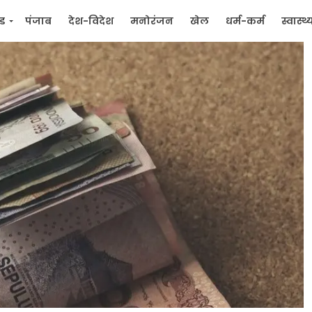
्ड
पंजाब
देश-विदेश
मनोरंजन
खेल
धर्म-कर्म
स्वास्थ्
िक
जन मुद्दे