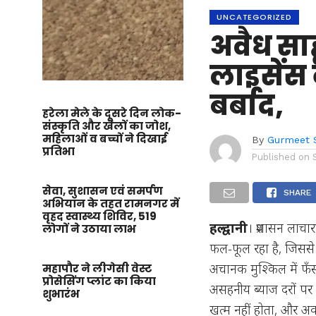
UNCATEGORIZED
अवैध साह
लाइसेंस 
बर्बाद,
हरेला मेले के दूसरे दिन लोक-
संस्कृति और खेलों का जोश,
महिलाओं व बच्चों ने दिखाई
By
Gurmeet 
प्रतिभा
Published on
सेवा, सुशासन एवं समर्पण
SHARE
अभियान के तहत रामनगर में
वृहद स्वास्थ्य शिविर, 519
हल्द्वानी
। प्रशासन लाचार
लोगों ने उठाया लाभ
फल-फूल रहा है, जिससे 
अचानक मुश्किल में फँसन
महापौर ने लीगेसी वेस्ट
प्रोसेसिंग प्लांट का किया
असहनीय ब्याज दरों पर 
शुभारंभ
खत्म नहीं होता, और अक