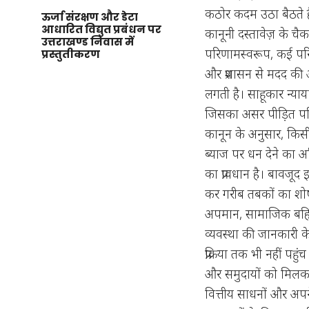
कठोर कदम उठा बैठते है
ऊर्जा संरक्षण और डेटा
आधारित विद्युत प्रबंधन पर
कानूनी दस्तावेज़ के चै
उत्तराखण्ड निवास में
परिणामस्वरूप, कई परिवा
प्रस्तुतीकरण
और प्रशासन से मदद की आ
लगती है। साहूकार न्याय
जिसका असर पीड़ित परि
कानून के अनुसार, किस
ब्याज पर धन देने का अ
का प्रावधान है। बावजू
कर गरीब तबकों का शोषण
अपमान, सामाजिक बहिष्
व्यवस्था की जानकारी के
प्रक्रिया तक भी नहीं पह
और समुदायों को मिलकर
वित्तीय साधनों और अपन