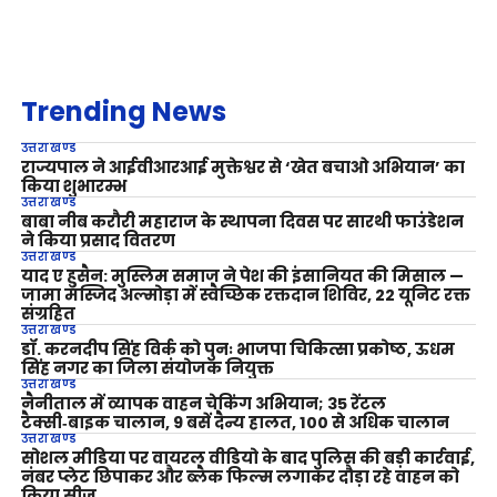
Trending News
उत्तराखण्ड
राज्यपाल ने आईवीआरआई मुक्तेश्वर से ‘खेत बचाओ अभियान’ का
किया शुभारम्भ
उत्तराखण्ड
बाबा नीब करौरी महाराज के स्थापना दिवस पर सारथी फाउंडेशन
ने किया प्रसाद वितरण
उत्तराखण्ड
याद ए हुसैन: मुस्लिम समाज ने पेश की इंसानियत की मिसाल —
जामा मस्जिद अल्मोड़ा में स्वैच्छिक रक्तदान शिविर, 22 यूनिट रक्त
संग्रहित
उत्तराखण्ड
डॉ. करनदीप सिंह विर्क को पुनः भाजपा चिकित्सा प्रकोष्ठ, ऊधम
सिंह नगर का जिला संयोजक नियुक्त
उत्तराखण्ड
नैनीताल में व्यापक वाहन चेकिंग अभियान; 35 रेंटल
टैक्सी‑बाइक चालान, 9 बसें दैन्य हालत, 100 से अधिक चालान
उत्तराखण्ड
सोशल मीडिया पर वायरल वीडियो के बाद पुलिस की बड़ी कार्रवाई,
नंबर प्लेट छिपाकर और ब्लैक फिल्म लगाकर दौड़ा रहे वाहन को
किया सीज