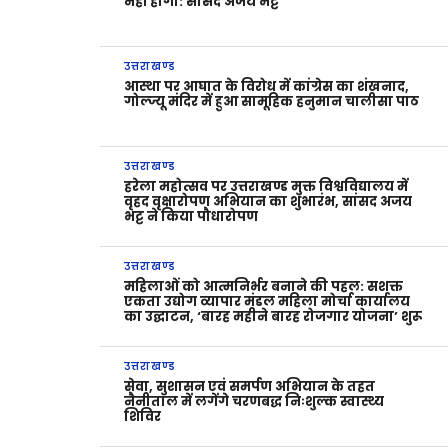
नहीं होगी: सांसद अजय भट्ट
उत्तराखण्ड
आस्था पर आघात के विरोध में कांग्रेस का शंखनाद,
गोल्ज्यू मंदिर में हुआ सामूहिक हनुमान चालीसा पाठ
उत्तराखण्ड
हरेला महोत्सव पर उत्तराखण्ड मुक्त विश्वविद्यालय में
वृहद वृक्षारोपण अभियान का शुभारंभ, सांसद अजय
भट्ट ने किया पौधारोपण
उत्तराखण्ड
महिलाओं को आत्मनिर्भर बनाने की पहल: सशक्त
एकता उद्योग व्यापार मंडल महिला मोर्चा कार्यालय
का उद्घाटन, ‘बारह महीने बारह रोजगार योजना’ शुरू
उत्तराखण्ड
सेवा, सुशासन एवं समर्पण अभियान के तहत
नैनीताल में लगेंगे चरणबद्ध निःशुल्क स्वास्थ्य
शिविर