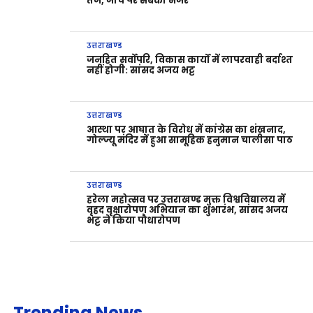
तेज, जांच पर सबकी नजर
उत्तराखण्ड
जनहित सर्वोपरि, विकास कार्यों में लापरवाही बर्दाश्त
नहीं होगी: सांसद अजय भट्ट
उत्तराखण्ड
आस्था पर आघात के विरोध में कांग्रेस का शंखनाद,
गोल्ज्यू मंदिर में हुआ सामूहिक हनुमान चालीसा पाठ
उत्तराखण्ड
हरेला महोत्सव पर उत्तराखण्ड मुक्त विश्वविद्यालय में
वृहद वृक्षारोपण अभियान का शुभारंभ, सांसद अजय
भट्ट ने किया पौधारोपण
Trending News