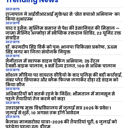
उत्तराखण्ड
राज्यपाल ने आईवीआरआई मुक्तेश्वर से ‘खेत बचाओ अभियान’ का
किया शुभारम्भ
उत्तराखण्ड
याद ए हुसैन: मुस्लिम समाज ने पेश की इंसानियत की मिसाल —
जामा मस्जिद अल्मोड़ा में स्वैच्छिक रक्तदान शिविर, 22 यूनिट रक्त
संग्रहित
उत्तराखण्ड
डॉ. करनदीप सिंह विर्क को पुनः भाजपा चिकित्सा प्रकोष्ठ, ऊधम
सिंह नगर का जिला संयोजक नियुक्त
उत्तराखण्ड
नैनीताल में व्यापक वाहन चेकिंग अभियान; 35 रेंटल
टैक्सी‑बाइक चालान, 9 बसें दैन्य हालत, 100 से अधिक चालान
उत्तराखण्ड
सोशल मीडिया पर वायरल वीडियो के बाद पुलिस की बड़ी कार्रवाई,
नंबर प्लेट छिपाकर और ब्लैक फिल्म लगाकर दौड़ा रहे वाहन को
किया सीज
उत्तराखण्ड
अधिकारियों को सतर्क रहने के निर्देश; भीमताल में मानसून से
पहले तैयारियां तेज करने को कहा
उत्तराखण्ड
उत्तराखण्ड मुक्त विश्वविद्यालय में जुलाई सत्र 2026 के प्रवेश 1
जुलाई से शुरू, 10 अगस्त तक होंगे आवेदन
उत्तराखण्ड
कैलाश मानसरोवर यात्रा-2026 की तैयारियां पूरी, 6 जुलाई को
पहुंचेगा पहला दल: डीएम