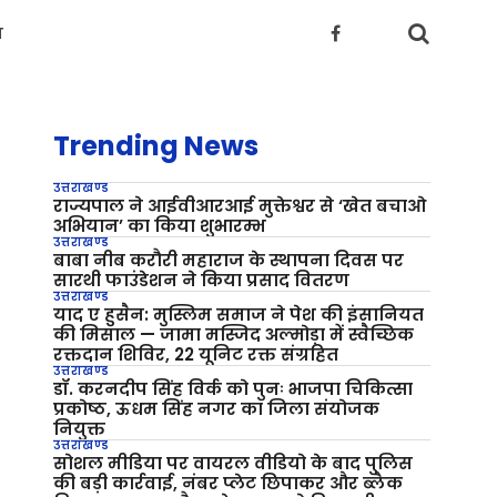
य
Trending News
उत्तराखण्ड
राज्यपाल ने आईवीआरआई मुक्तेश्वर से ‘खेत बचाओ
अभियान’ का किया शुभारम्भ
उत्तराखण्ड
बाबा नीब करौरी महाराज के स्थापना दिवस पर
सारथी फाउंडेशन ने किया प्रसाद वितरण
उत्तराखण्ड
याद ए हुसैन: मुस्लिम समाज ने पेश की इंसानियत
की मिसाल — जामा मस्जिद अल्मोड़ा में स्वैच्छिक
रक्तदान शिविर, 22 यूनिट रक्त संग्रहित
उत्तराखण्ड
डॉ. करनदीप सिंह विर्क को पुनः भाजपा चिकित्सा
प्रकोष्ठ, ऊधम सिंह नगर का जिला संयोजक
नियुक्त
उत्तराखण्ड
सोशल मीडिया पर वायरल वीडियो के बाद पुलिस
की बड़ी कार्रवाई, नंबर प्लेट छिपाकर और ब्लैक