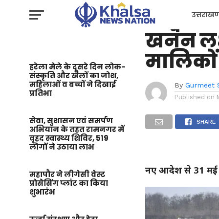
उत्तराखण्ड
हल्द्वानी
उत्तराखण
खनन लक्ष
प्रशासन
मालिकों 
हरेला मेले के दूसरे दिन लोक-
संस्कृति और खेलों का जोश,
महिलाओं व बच्चों ने दिखाई
By
Gurmeet 
प्रतिभा
Published on
सेवा, सुशासन एवं समर्पण
SHARE
अभियान के तहत रामनगर में
वृहद स्वास्थ्य शिविर, 519
लोगों ने उठाया लाभ
नए आदेश से 31 मई 
महापौर ने लीगेसी वेस्ट
प्रोसेसिंग प्लांट का किया
शुभारंभ