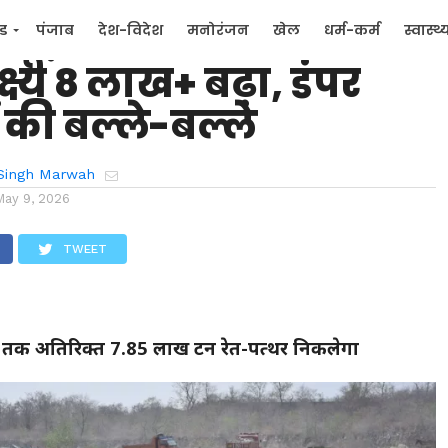
 न्यूज़: गौला नदी का
्ड
पंजाब
देश-विदेश
मनोरंजन
खेल
धर्म-कर्म
स्वास्थ्
्य 8 लाख+ बढ़ा, डंपर
िक
जन मुद्दे
की बल्ले-बल्ले
Singh Marwah
May 9, 2026
TWEET
तक अतिरिक्त 7.85 लाख टन रेत-पत्थर निकलेगा