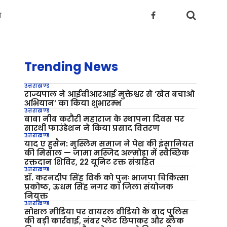
य
Trending News
उत्तराखण्ड
राज्यपाल ने आईवीआरआई मुक्तेश्वर से ‘खेत बचाओ
अभियान’ का किया शुभारम्भ
उत्तराखण्ड
बाबा नीब करौरी महाराज के स्थापना दिवस पर
सारथी फाउंडेशन ने किया प्रसाद वितरण
उत्तराखण्ड
याद ए हुसैन: मुस्लिम समाज ने पेश की इंसानियत
की मिसाल — जामा मस्जिद अल्मोड़ा में स्वैच्छिक
रक्तदान शिविर, 22 यूनिट रक्त संग्रहित
उत्तराखण्ड
डॉ. करनदीप सिंह विर्क को पुनः भाजपा चिकित्सा
प्रकोष्ठ, ऊधम सिंह नगर का जिला संयोजक
नियुक्त
उत्तराखण्ड
सोशल मीडिया पर वायरल वीडियो के बाद पुलिस
की बड़ी कार्रवाई, नंबर प्लेट छिपाकर और ब्लैक