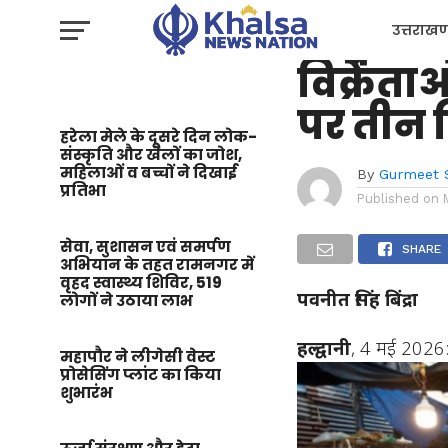
उत्तराखण्ड
हल्द्वा
उत्तराखण
विक्रेताओ
प्रशासन
पर तीन द
हरेला मेले के दूसरे दिन लोक-
संस्कृति और खेलों का जोश,
महिलाओं व बच्चों ने दिखाई
By
Gurmeet 
प्रतिभा
Published on
सेवा, सुशासन एवं समर्पण
SHARE
अभियान के तहत रामनगर में
वृहद स्वास्थ्य शिविर, 519
पवनीत सिंह बिंद्रा
लोगों ने उठाया लाभ
हल्द्वानी
, 4 मई 2026: 
महापौर ने लीगेसी वेस्ट
प्रोसेसिंग प्लांट का किया
शुभारंभ