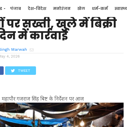
नी नगर निगम: मीट-मांस
्ड
पंजाब
देश-विदेश
मनोरंजन
खेल
धर्म-कर्म
स्वास्थ्
ं पर सख्ती, खुले में बिक्री
िक
जन मुद्दे
िन में कार्रवाई
Singh Marwah
May 4, 2026
TWEET
महापौर गजराज सिंह बिष्ट के निर्देशन पर आज