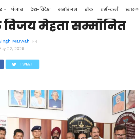
पुलिसिंग के लिए हल्द्वानी
्ड
पंजाब
देश-विदेश
मनोरंजन
खेल
धर्म-कर्म
स्वास्थ्
विजय मेहता सम्मानित
िक
जन मुद्दे
Singh Marwah
May 22, 2026
TWEET