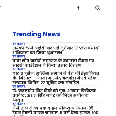
य
Trending News
उत्तराखण्ड
राज्यपाल ने आईवीआरआई मुक्तेश्वर से ‘खेत बचाओ
अभियान’ का किया शुभारम्भ
उत्तराखण्ड
बाबा नीब करौरी महाराज के स्थापना दिवस पर
सारथी फाउंडेशन ने किया प्रसाद वितरण
उत्तराखण्ड
याद ए हुसैन: मुस्लिम समाज ने पेश की इंसानियत
की मिसाल — जामा मस्जिद अल्मोड़ा में स्वैच्छिक
रक्तदान शिविर, 22 यूनिट रक्त संग्रहित
उत्तराखण्ड
डॉ. करनदीप सिंह विर्क को पुनः भाजपा चिकित्सा
प्रकोष्ठ, ऊधम सिंह नगर का जिला संयोजक
नियुक्त
उत्तराखण्ड
नैनीताल में व्यापक वाहन चेकिंग अभियान; 35
रेंटल टैक्सी‑बाइक चालान, 9 बसें दैन्य हालत, 100