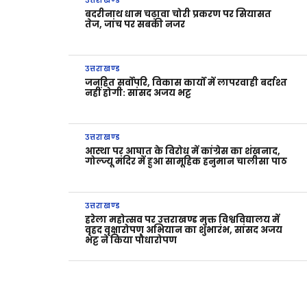
उत्तराखण्ड
बदरीनाथ धाम चढ़ावा चोरी प्रकरण पर सियासत
तेज, जांच पर सबकी नजर
उत्तराखण्ड
जनहित सर्वोपरि, विकास कार्यों में लापरवाही बर्दाश्त
नहीं होगी: सांसद अजय भट्ट
उत्तराखण्ड
आस्था पर आघात के विरोध में कांग्रेस का शंखनाद,
गोल्ज्यू मंदिर में हुआ सामूहिक हनुमान चालीसा पाठ
उत्तराखण्ड
हरेला महोत्सव पर उत्तराखण्ड मुक्त विश्वविद्यालय में
वृहद वृक्षारोपण अभियान का शुभारंभ, सांसद अजय
भट्ट ने किया पौधारोपण