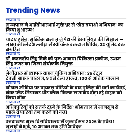
Trending News
उत्तराखण्ड
राज्यपाल ने आईवीआरआई मुक्तेश्वर से ‘खेत बचाओ अभियान’ का
किया शुभारम्भ
उत्तराखण्ड
याद ए हुसैन: मुस्लिम समाज ने पेश की इंसानियत की मिसाल —
जामा मस्जिद अल्मोड़ा में स्वैच्छिक रक्तदान शिविर, 22 यूनिट रक्त
संग्रहित
उत्तराखण्ड
डॉ. करनदीप सिंह विर्क को पुनः भाजपा चिकित्सा प्रकोष्ठ, ऊधम
सिंह नगर का जिला संयोजक नियुक्त
उत्तराखण्ड
नैनीताल में व्यापक वाहन चेकिंग अभियान; 35 रेंटल
टैक्सी‑बाइक चालान, 9 बसें दैन्य हालत, 100 से अधिक चालान
उत्तराखण्ड
सोशल मीडिया पर वायरल वीडियो के बाद पुलिस की बड़ी कार्रवाई,
नंबर प्लेट छिपाकर और ब्लैक फिल्म लगाकर दौड़ा रहे वाहन को
किया सीज
उत्तराखण्ड
अधिकारियों को सतर्क रहने के निर्देश; भीमताल में मानसून से
पहले तैयारियां तेज करने को कहा
उत्तराखण्ड
उत्तराखण्ड मुक्त विश्वविद्यालय में जुलाई सत्र 2026 के प्रवेश 1
जुलाई से शुरू, 10 अगस्त तक होंगे आवेदन
उत्तराखण्ड