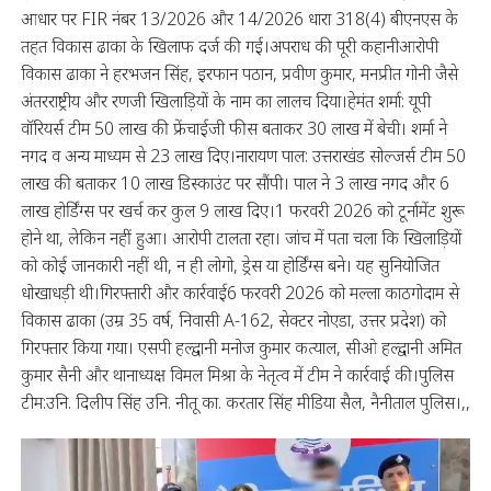
आधार पर FIR नंबर 13/2026 और 14/2026 धारा 318(4) बीएनएस के
तहत विकास ढाका के खिलाफ दर्ज की गई।अपराध की पूरी कहानीआरोपी
विकास ढाका ने हरभजन सिंह, इरफान पठान, प्रवीण कुमार, मनप्रीत गोनी जैसे
अंतरराष्ट्रीय और रणजी खिलाड़ियों के नाम का लालच दिया।हेमंत शर्मा: यूपी
वॉरियर्स टीम 50 लाख की फ्रेंचाईजी फीस बताकर 30 लाख में बेची। शर्मा ने
नगद व अन्य माध्यम से 23 लाख दिए।नारायण पाल: उत्तराखंड सोल्जर्स टीम 50
लाख की बताकर 10 लाख डिस्काउंट पर सौंपी। पाल ने 3 लाख नगद और 6
लाख होर्डिंग्स पर खर्च कर कुल 9 लाख दिए।1 फरवरी 2026 को टूर्नामेंट शुरू
होने था, लेकिन नहीं हुआ। आरोपी टालता रहा। जांच में पता चला कि खिलाड़ियों
को कोई जानकारी नहीं थी, न ही लोगो, ड्रेस या होर्डिंग्स बने। यह सुनियोजित
धोखाधड़ी थी।गिरफ्तारी और कार्रवाई6 फरवरी 2026 को मल्ला काठगोदाम से
विकास ढाका (उम्र 35 वर्ष, निवासी A-162, सेक्टर नोएडा, उत्तर प्रदेश) को
गिरफ्तार किया गया। एसपी हल्द्वानी मनोज कुमार कत्याल, सीओ हल्द्वानी अमित
कुमार सैनी और थानाध्यक्ष विमल मिश्रा के नेतृत्व में टीम ने कार्रवाई की।पुलिस
टीम:उनि. दिलीप सिंह उनि. नीतू का. करतार सिंह मीडिया सैल, नैनीताल पुलिस।,,