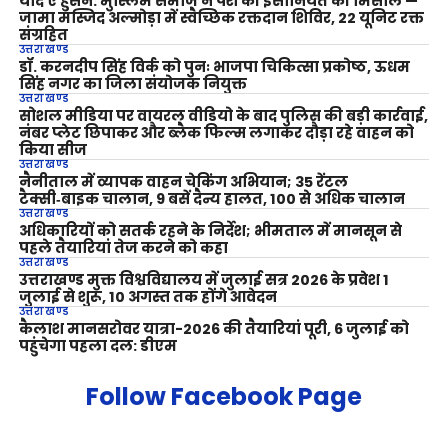
याद ए हुसैन: मुस्लिम समाज ने पेश की इंसानियत की मिसाल —
जामा मस्जिद अल्मोड़ा में स्वैच्छिक रक्तदान शिविर, 22 यूनिट रक्त
संग्रहित
उत्तराखण्ड
डॉ. करनदीप सिंह विर्क को पुनः भाजपा चिकित्सा प्रकोष्ठ, ऊधम
सिंह नगर का जिला संयोजक नियुक्त
उत्तराखण्ड
सोशल मीडिया पर वायरल वीडियो के बाद पुलिस की बड़ी कार्रवाई,
नंबर प्लेट छिपाकर और ब्लैक फिल्म लगाकर दौड़ा रहे वाहन को
किया सीज
उत्तराखण्ड
नैनीताल में व्यापक वाहन चेकिंग अभियान; 35 रेंटल
टैक्सी‑बाइक चालान, 9 बसें दैन्य हालत, 100 से अधिक चालान
उत्तराखण्ड
अधिकारियों को सतर्क रहने के निर्देश; भीमताल में मानसून से
पहले तैयारियां तेज करने को कहा
उत्तराखण्ड
उत्तराखण्ड मुक्त विश्वविद्यालय में जुलाई सत्र 2026 के प्रवेश 1
जुलाई से शुरू, 10 अगस्त तक होंगे आवेदन
उत्तराखण्ड
कैलाश मानसरोवर यात्रा-2026 की तैयारियां पूरी, 6 जुलाई को
पहुंचेगा पहला दल: डीएम
Follow Facebook Page