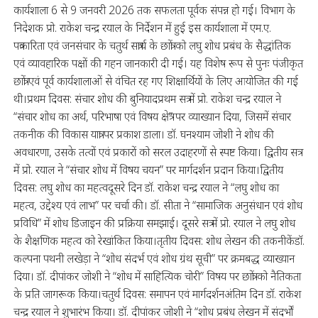
कार्यशाला 6 से 9 जनवरी 2026 तक सफलता पूर्वक संपन्न हो गई। विभाग के
निदेशक प्रो. राकेश चन्द्र रयाल के निर्देशन में हुई इस कार्यशाला में एम.ए.
पत्रकारिता एवं जनसंचार के चतुर्थ सत्रार्ध के छात्रों को लघु शोध प्रबंध के सैद्धांतिक
एवं व्यावहारिक पक्षों की गहन जानकारी दी गई। यह विशेष रूप से पुनः पंजीकृत
छात्रों एवं पूर्व कार्यशालाओं से वंचित रह गए शिक्षार्थियों के लिए आयोजित की गई
थी।प्रथम दिवस: संचार शोध की बुनियादप्रथम सत्र में प्रो. राकेश चन्द्र रयाल ने
“संचार शोध का अर्थ, परिभाषा एवं विषय क्षेत्र” पर व्याख्यान दिया, जिसमें संचार
तकनीक की विकास यात्रा पर प्रकाश डाला। डॉ. घनश्याम जोशी ने शोध की
अवधारणा, उसके तत्वों एवं प्रकारों को सरल उदाहरणों से स्पष्ट किया। द्वितीय सत्र
में प्रो. रयाल ने “संचार शोध में विषय चयन” पर मार्गदर्शन प्रदान किया।द्वितीय
दिवस: लघु शोध का महत्वदूसरे दिन डॉ. राकेश चन्द्र रयाल ने “लघु शोध का
महत्व, उद्देश्य एवं लाभ” पर चर्चा की। डॉ. सीता ने “सामाजिक अनुसंधान एवं शोध
प्रविधि” में शोध डिजाइन की प्रक्रिया समझाई। दूसरे सत्र में प्रो. रयाल ने लघु शोध
के शैक्षणिक महत्व को रेखांकित किया।तृतीय दिवस: शोध लेखन की तकनीकेंडॉ.
कल्पना पथनी लखेड़ा ने “शोध संदर्भ एवं शोध ग्रंथ सूची” पर क्रमबद्ध व्याख्यान
दिया। डॉ. दीपांकर जोशी ने “शोध में साहित्यिक चोरी” विषय पर छात्रों को नैतिकता
के प्रति जागरूक किया।चतुर्थ दिवस: समापन एवं मार्गदर्शनअंतिम दिन डॉ. राकेश
चन्द्र रयाल ने शुभारंभ किया। डॉ. दीपांकर जोशी ने “शोध प्रबंध लेखन में संदर्भों