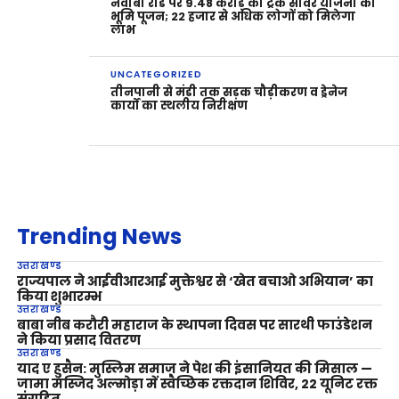
नवाबी रोड पर 9.48 करोड़ की ट्रंक सीवर योजना का
भूमि पूजन; 22 हजार से अधिक लोगों को मिलेगा
लाभ
UNCATEGORIZED
तीनपानी से मंडी तक सड़क चौड़ीकरण व ड्रेनेज
कार्यों का स्थलीय निरीक्षण
Trending News
उत्तराखण्ड
राज्यपाल ने आईवीआरआई मुक्तेश्वर से ‘खेत बचाओ अभियान’ का
किया शुभारम्भ
उत्तराखण्ड
बाबा नीब करौरी महाराज के स्थापना दिवस पर सारथी फाउंडेशन
ने किया प्रसाद वितरण
उत्तराखण्ड
याद ए हुसैन: मुस्लिम समाज ने पेश की इंसानियत की मिसाल —
जामा मस्जिद अल्मोड़ा में स्वैच्छिक रक्तदान शिविर, 22 यूनिट रक्त
संग्रहित