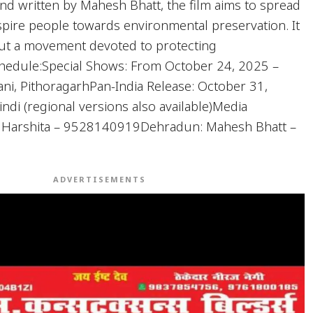
and written by Mahesh Bhatt, the film aims to spread
pire people towards environmental preservation. It
m but a movement devoted to protecting
chedule:Special Shows: From October 24, 2025 –
i, PithoragarhPan-India Release: October 31,
di (regional versions also available)Media
: Harshita – 9528140919Dehradun: Mahesh Bhatt –
ADVERTISEMENTS