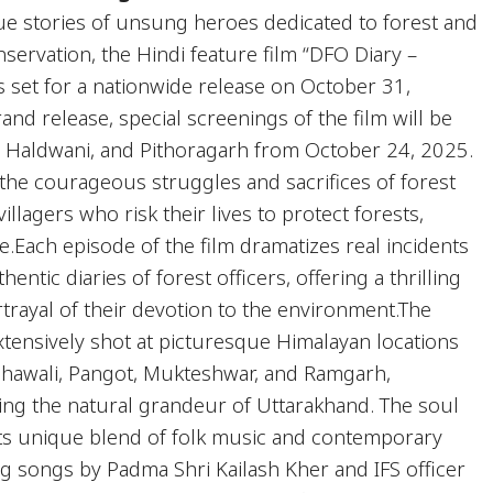
rue stories of unsung heroes dedicated to forest and
servation, the Hindi feature film “DFO Diary –
s set for a nationwide release on October 31,
and release, special screenings of the film will be
 Haldwani, and Pithoragarh from October 24, 2025.
 the courageous struggles and sacrifices of forest
villagers who risk their lives to protect forests,
re.Each episode of the film dramatizes real incidents
entic diaries of forest officers, offering a thrilling
trayal of their devotion to the environment.The
tensively shot at picturesque Himalayan locations
 Bhawali, Pangot, Mukteshwar, and Ramgarh,
ring the natural grandeur of Uttarakhand. The soul
n its unique blend of folk music and contemporary
ng songs by Padma Shri Kailash Kher and IFS officer