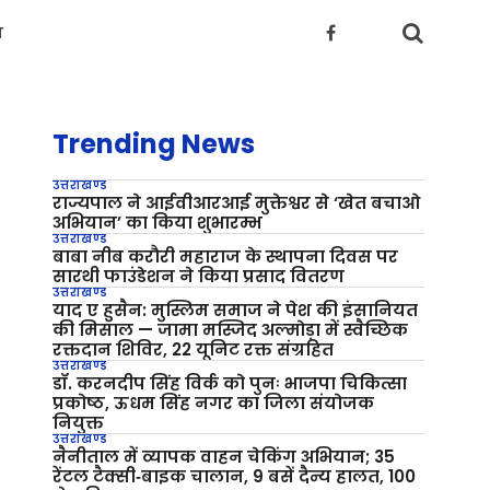
य
Trending News
उत्तराखण्ड
राज्यपाल ने आईवीआरआई मुक्तेश्वर से ‘खेत बचाओ
अभियान’ का किया शुभारम्भ
उत्तराखण्ड
बाबा नीब करौरी महाराज के स्थापना दिवस पर
सारथी फाउंडेशन ने किया प्रसाद वितरण
उत्तराखण्ड
याद ए हुसैन: मुस्लिम समाज ने पेश की इंसानियत
की मिसाल — जामा मस्जिद अल्मोड़ा में स्वैच्छिक
रक्तदान शिविर, 22 यूनिट रक्त संग्रहित
उत्तराखण्ड
डॉ. करनदीप सिंह विर्क को पुनः भाजपा चिकित्सा
प्रकोष्ठ, ऊधम सिंह नगर का जिला संयोजक
नियुक्त
उत्तराखण्ड
नैनीताल में व्यापक वाहन चेकिंग अभियान; 35
रेंटल टैक्सी‑बाइक चालान, 9 बसें दैन्य हालत, 100