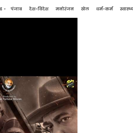
्ड
पंजाब
देश-विदेश
मनोरंजन
खेल
धर्म-कर्म
स्वास्थ्
िक
जन मुद्दे