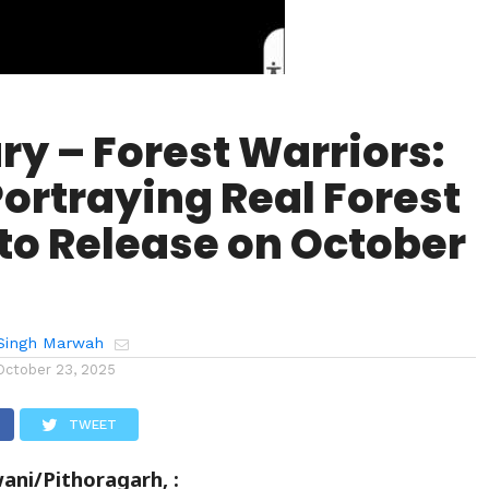
ry – Forest Warriors:
Portraying Real Forest
to Release on October
Singh Marwah
October 23, 2025
TWEET
ni/Pithoragarh, :