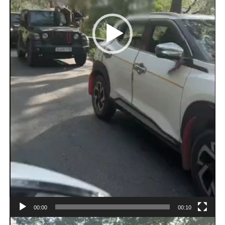
00:00
00:10
Video