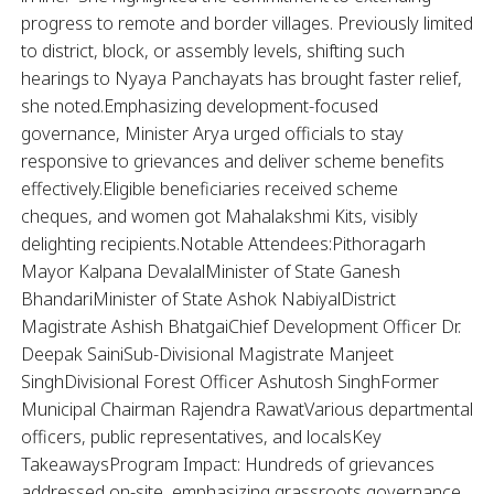
progress to remote and border villages. Previously limited
to district, block, or assembly levels, shifting such
hearings to Nyaya Panchayats has brought faster relief,
she noted.Emphasizing development-focused
governance, Minister Arya urged officials to stay
responsive to grievances and deliver scheme benefits
effectively.Eligible beneficiaries received scheme
cheques, and women got Mahalakshmi Kits, visibly
delighting recipients.Notable Attendees:Pithoragarh
Mayor Kalpana DevalalMinister of State Ganesh
BhandariMinister of State Ashok NabiyalDistrict
Magistrate Ashish BhatgaiChief Development Officer Dr.
Deepak SainiSub-Divisional Magistrate Manjeet
SinghDivisional Forest Officer Ashutosh SinghFormer
Municipal Chairman Rajendra RawatVarious departmental
officers, public representatives, and localsKey
TakeawaysProgram Impact: Hundreds of grievances
addressed on-site, emphasizing grassroots governance