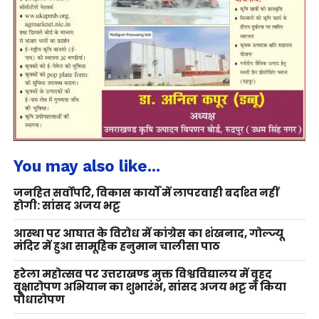
You may also like...
जनहित सर्वोपरि, विकास कार्यों में लापरवाही बर्दाश्त नहीं
होगी: सांसद अजय भट्ट
आस्था पर आघात के विरोध में कांग्रेस का शंखनाद, गोल्ज्यू
मंदिर में हुआ सामूहिक हनुमान चालीसा पाठ
हरेला महोत्सव पर उत्तराखण्ड मुक्त विश्वविद्यालय में वृहद
वृक्षारोपण अभियान का शुभारंभ, सांसद अजय भट्ट ने किया
पौधारोपण