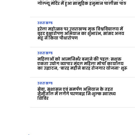
गोल्ज्यू मंदिर में हुआ सामूहिक हनुमान चालीसा पाठ
उत्तराखण्ड
हरेला महोत्सव पर उत्तराखण्ड मुक्त विश्वविद्यालय में
वृहद वृक्षारोपण अभियान का शुभारंभ, सांसद अजय
भट्ट ने किया पौधारोपण
उत्तराखण्ड
महिलाओं को आत्मनिर्भर बनाने की पहल: सशक्त
एकता उद्योग व्यापार मंडल महिला मोर्चा कार्यालय
का उद्घाटन, ‘बारह महीने बारह रोजगार योजना’ शुरू
उत्तराखण्ड
सेवा, सुशासन एवं समर्पण अभियान के तहत
नैनीताल में लगेंगे चरणबद्ध निःशुल्क स्वास्थ्य
शिविर