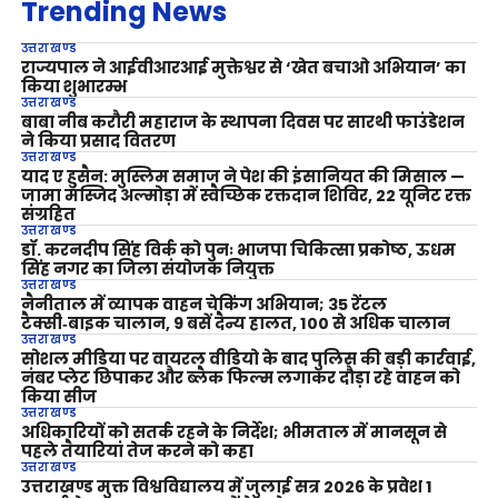
Trending News
उत्तराखण्ड
राज्यपाल ने आईवीआरआई मुक्तेश्वर से ‘खेत बचाओ अभियान’ का
किया शुभारम्भ
उत्तराखण्ड
बाबा नीब करौरी महाराज के स्थापना दिवस पर सारथी फाउंडेशन
ने किया प्रसाद वितरण
उत्तराखण्ड
याद ए हुसैन: मुस्लिम समाज ने पेश की इंसानियत की मिसाल —
जामा मस्जिद अल्मोड़ा में स्वैच्छिक रक्तदान शिविर, 22 यूनिट रक्त
संग्रहित
उत्तराखण्ड
डॉ. करनदीप सिंह विर्क को पुनः भाजपा चिकित्सा प्रकोष्ठ, ऊधम
सिंह नगर का जिला संयोजक नियुक्त
उत्तराखण्ड
नैनीताल में व्यापक वाहन चेकिंग अभियान; 35 रेंटल
टैक्सी‑बाइक चालान, 9 बसें दैन्य हालत, 100 से अधिक चालान
उत्तराखण्ड
सोशल मीडिया पर वायरल वीडियो के बाद पुलिस की बड़ी कार्रवाई,
नंबर प्लेट छिपाकर और ब्लैक फिल्म लगाकर दौड़ा रहे वाहन को
किया सीज
उत्तराखण्ड
अधिकारियों को सतर्क रहने के निर्देश; भीमताल में मानसून से
पहले तैयारियां तेज करने को कहा
उत्तराखण्ड
उत्तराखण्ड मुक्त विश्वविद्यालय में जुलाई सत्र 2026 के प्रवेश 1