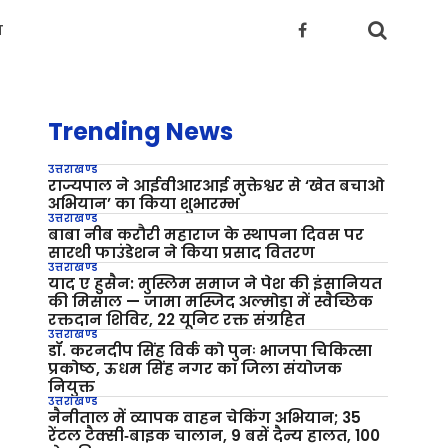
य
Trending News
उत्तराखण्ड
राज्यपाल ने आईवीआरआई मुक्तेश्वर से ‘खेत बचाओ
अभियान’ का किया शुभारम्भ
उत्तराखण्ड
बाबा नीब करौरी महाराज के स्थापना दिवस पर
सारथी फाउंडेशन ने किया प्रसाद वितरण
उत्तराखण्ड
याद ए हुसैन: मुस्लिम समाज ने पेश की इंसानियत
की मिसाल — जामा मस्जिद अल्मोड़ा में स्वैच्छिक
रक्तदान शिविर, 22 यूनिट रक्त संग्रहित
उत्तराखण्ड
डॉ. करनदीप सिंह विर्क को पुनः भाजपा चिकित्सा
प्रकोष्ठ, ऊधम सिंह नगर का जिला संयोजक
नियुक्त
उत्तराखण्ड
नैनीताल में व्यापक वाहन चेकिंग अभियान; 35
रेंटल टैक्सी‑बाइक चालान, 9 बसें दैन्य हालत, 100