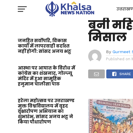
उत्तराखण्ड
भीमताल 
उत्तराखण
बनी महि
प्रशासन
मिसाल
जनहित सर्वोपरि, विकास
कार्यों में लापरवाही बर्दाश्त
नहीं होगी: सांसद अजय भट्ट
By
Gurmeet 
Published on
आस्था पर आघात के विरोध में
कांग्रेस का शंखनाद, गोल्ज्यू
SHARE
मंदिर में हुआ सामूहिक
हनुमान चालीसा पाठ
हरेला महोत्सव पर उत्तराखण्ड
Video
मुक्त विश्वविद्यालय में वृहद
Player
वृक्षारोपण अभियान का
शुभारंभ, सांसद अजय भट्ट ने
किया पौधारोपण