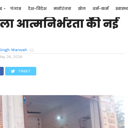
में ‘बाखली’ ग्राम दुकान
्ड
पंजाब
देश-विदेश
मनोरंजन
खेल
धर्म-कर्म
स्वास्थ्
ला आत्मनिर्भरता की नई
िक
जन मुद्दे
Singh Marwah
May 26, 2026
TWEET