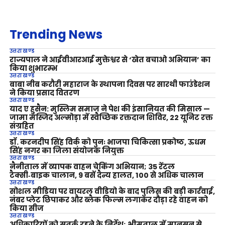
Trending News
उत्तराखण्ड
राज्यपाल ने आईवीआरआई मुक्तेश्वर से ‘खेत बचाओ अभियान’ का
किया शुभारम्भ
उत्तराखण्ड
बाबा नीब करौरी महाराज के स्थापना दिवस पर सारथी फाउंडेशन
ने किया प्रसाद वितरण
उत्तराखण्ड
याद ए हुसैन: मुस्लिम समाज ने पेश की इंसानियत की मिसाल —
जामा मस्जिद अल्मोड़ा में स्वैच्छिक रक्तदान शिविर, 22 यूनिट रक्त
संग्रहित
उत्तराखण्ड
डॉ. करनदीप सिंह विर्क को पुनः भाजपा चिकित्सा प्रकोष्ठ, ऊधम
सिंह नगर का जिला संयोजक नियुक्त
उत्तराखण्ड
नैनीताल में व्यापक वाहन चेकिंग अभियान; 35 रेंटल
टैक्सी‑बाइक चालान, 9 बसें दैन्य हालत, 100 से अधिक चालान
उत्तराखण्ड
सोशल मीडिया पर वायरल वीडियो के बाद पुलिस की बड़ी कार्रवाई,
नंबर प्लेट छिपाकर और ब्लैक फिल्म लगाकर दौड़ा रहे वाहन को
किया सीज
उत्तराखण्ड
अधिकारियों को सतर्क रहने के निर्देश; भीमताल में मानसून से