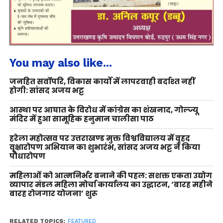
You may also like...
जनहित सर्वोपरि, विकास कार्यों में लापरवाही बर्दाश्त नहीं
होगी: सांसद अजय भट्ट
आस्था पर आघात के विरोध में कांग्रेस का शंखनाद, गोल्ज्यू
मंदिर में हुआ सामूहिक हनुमान चालीसा पाठ
हरेला महोत्सव पर उत्तराखण्ड मुक्त विश्वविद्यालय में वृहद
वृक्षारोपण अभियान का शुभारंभ, सांसद अजय भट्ट ने किया
पौधारोपण
महिलाओं को आत्मनिर्भर बनाने की पहल: सशक्त एकता उद्योग
व्यापार मंडल महिला मोर्चा कार्यालय का उद्घाटन, ‘बारह महीने
बारह रोजगार योजना’ शुरू
RELATED TOPICS:
FEATURED