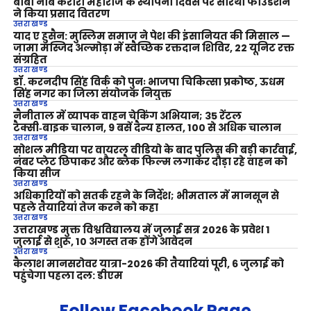
बाबा नीब करौरी महाराज के स्थापना दिवस पर सारथी फाउंडेशन
ने किया प्रसाद वितरण
उत्तराखण्ड
याद ए हुसैन: मुस्लिम समाज ने पेश की इंसानियत की मिसाल —
जामा मस्जिद अल्मोड़ा में स्वैच्छिक रक्तदान शिविर, 22 यूनिट रक्त
संग्रहित
उत्तराखण्ड
डॉ. करनदीप सिंह विर्क को पुनः भाजपा चिकित्सा प्रकोष्ठ, ऊधम
सिंह नगर का जिला संयोजक नियुक्त
उत्तराखण्ड
नैनीताल में व्यापक वाहन चेकिंग अभियान; 35 रेंटल
टैक्सी‑बाइक चालान, 9 बसें दैन्य हालत, 100 से अधिक चालान
उत्तराखण्ड
सोशल मीडिया पर वायरल वीडियो के बाद पुलिस की बड़ी कार्रवाई,
नंबर प्लेट छिपाकर और ब्लैक फिल्म लगाकर दौड़ा रहे वाहन को
किया सीज
उत्तराखण्ड
अधिकारियों को सतर्क रहने के निर्देश; भीमताल में मानसून से
पहले तैयारियां तेज करने को कहा
उत्तराखण्ड
उत्तराखण्ड मुक्त विश्वविद्यालय में जुलाई सत्र 2026 के प्रवेश 1
जुलाई से शुरू, 10 अगस्त तक होंगे आवेदन
उत्तराखण्ड
कैलाश मानसरोवर यात्रा-2026 की तैयारियां पूरी, 6 जुलाई को
पहुंचेगा पहला दल: डीएम
Follow Facebook Page