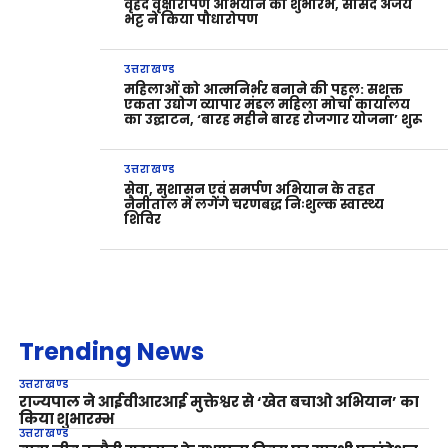
वृहद वृक्षारोपण अभियान का शुभारंभ, सांसद अजय
भट्ट ने किया पौधारोपण
उत्तराखण्ड
महिलाओं को आत्मनिर्भर बनाने की पहल: सशक्त
एकता उद्योग व्यापार मंडल महिला मोर्चा कार्यालय
का उद्घाटन, ‘बारह महीने बारह रोजगार योजना’ शुरू
उत्तराखण्ड
सेवा, सुशासन एवं समर्पण अभियान के तहत
नैनीताल में लगेंगे चरणबद्ध निःशुल्क स्वास्थ्य
शिविर
Trending News
उत्तराखण्ड
राज्यपाल ने आईवीआरआई मुक्तेश्वर से ‘खेत बचाओ अभियान’ का
किया शुभारम्भ
उत्तराखण्ड