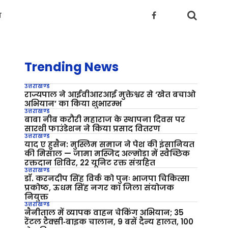
य
Trending News
उत्तराखण्ड
राज्यपाल ने आईवीआरआई मुक्तेश्वर से ‘खेत बचाओ
अभियान’ का किया शुभारम्भ
उत्तराखण्ड
बाबा नीब करौरी महाराज के स्थापना दिवस पर
सारथी फाउंडेशन ने किया प्रसाद वितरण
उत्तराखण्ड
याद ए हुसैन: मुस्लिम समाज ने पेश की इंसानियत
की मिसाल — जामा मस्जिद अल्मोड़ा में स्वैच्छिक
रक्तदान शिविर, 22 यूनिट रक्त संग्रहित
उत्तराखण्ड
डॉ. करनदीप सिंह विर्क को पुनः भाजपा चिकित्सा
प्रकोष्ठ, ऊधम सिंह नगर का जिला संयोजक
नियुक्त
उत्तराखण्ड
नैनीताल में व्यापक वाहन चेकिंग अभियान; 35
रेंटल टैक्सी‑बाइक चालान, 9 बसें दैन्य हालत, 100