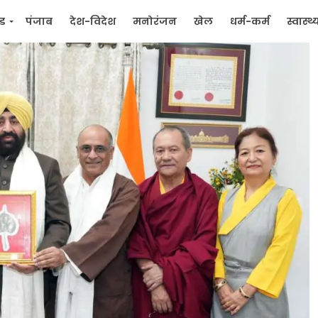
्ड
पंजाब
देश-विदेश
मनोरंजन
खेल
धर्म-कर्म
स्वास्थ्
िक
जन मुद्दे