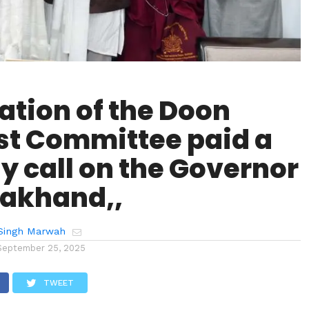
ation of the Doon
st Committee paid a
y call on the Governor
rakhand,,
Singh Marwah
September 25, 2025
TWEET