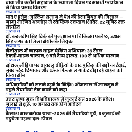
बाबा नीब करौरी महाराज के स्थापना दिवस पर सारथी फाउंडेशन
ने किया प्रसाद वितरण
उत्तराखण्ड
याद ए हुसैन: मुस्लिम समाज ने पेश की इंसानियत की मिसाल —
जामा मस्जिद अल्मोड़ा में स्वैच्छिक रक्तदान शिविर, 22 यूनिट रक्त
संग्रहित
उत्तराखण्ड
डॉ. करनदीप सिंह विर्क को पुनः भाजपा चिकित्सा प्रकोष्ठ, ऊधम
सिंह नगर का जिला संयोजक नियुक्त
उत्तराखण्ड
नैनीताल में व्यापक वाहन चेकिंग अभियान; 35 रेंटल
टैक्सी‑बाइक चालान, 9 बसें दैन्य हालत, 100 से अधिक चालान
उत्तराखण्ड
सोशल मीडिया पर वायरल वीडियो के बाद पुलिस की बड़ी कार्रवाई,
नंबर प्लेट छिपाकर और ब्लैक फिल्म लगाकर दौड़ा रहे वाहन को
किया सीज
उत्तराखण्ड
अधिकारियों को सतर्क रहने के निर्देश; भीमताल में मानसून से
पहले तैयारियां तेज करने को कहा
उत्तराखण्ड
उत्तराखण्ड मुक्त विश्वविद्यालय में जुलाई सत्र 2026 के प्रवेश 1
जुलाई से शुरू, 10 अगस्त तक होंगे आवेदन
उत्तराखण्ड
कैलाश मानसरोवर यात्रा-2026 की तैयारियां पूरी, 6 जुलाई को
पहुंचेगा पहला दल: डीएम