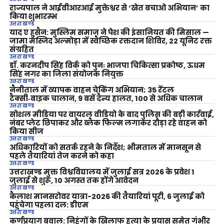
राज्यपाल ने आईवीआरआई मुक्तेश्वर से ‘खेत बचाओ अभियान’ का
किया शुभारम्भ
उत्तराखण्ड
याद ए हुसैन: मुस्लिम समाज ने पेश की इंसानियत की मिसाल —
जामा मस्जिद अल्मोड़ा में स्वैच्छिक रक्तदान शिविर, 22 यूनिट रक्त
संग्रहित
उत्तराखण्ड
डॉ. करनदीप सिंह विर्क को पुनः भाजपा चिकित्सा प्रकोष्ठ, ऊधम
सिंह नगर का जिला संयोजक नियुक्त
उत्तराखण्ड
नैनीताल में व्यापक वाहन चेकिंग अभियान; 35 रेंटल
टैक्सी‑बाइक चालान, 9 बसें दैन्य हालत, 100 से अधिक चालान
उत्तराखण्ड
सोशल मीडिया पर वायरल वीडियो के बाद पुलिस की बड़ी कार्रवाई,
नंबर प्लेट छिपाकर और ब्लैक फिल्म लगाकर दौड़ा रहे वाहन को
किया सीज
उत्तराखण्ड
अधिकारियों को सतर्क रहने के निर्देश; भीमताल में मानसून से
पहले तैयारियां तेज करने को कहा
उत्तराखण्ड
उत्तराखण्ड मुक्त विश्वविद्यालय में जुलाई सत्र 2026 के प्रवेश 1
जुलाई से शुरू, 10 अगस्त तक होंगे आवेदन
उत्तराखण्ड
कैलाश मानसरोवर यात्रा-2026 की तैयारियां पूरी, 6 जुलाई को
पहुंचेगा पहला दल: डीएम
उत्तराखण्ड
कर्णप्रयाग बवाल: निहंगों के खिलाफ हत्या के प्रयास समेत गंभीर