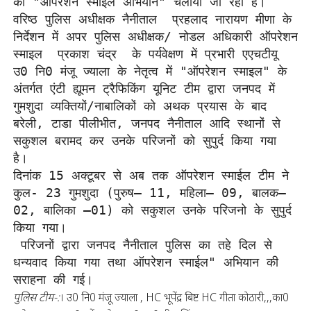
का "ऑपरेशन स्माइल अभियान" चलाया जा रहा है।

वरिष्ठ पुलिस अधीक्षक नैनीताल  प्रहलाद नारायण मीणा के 
निर्देशन में अपर पुलिस अधीक्षक/ नोडल अधिकारी ऑपरेशन 
स्माइल  प्रकाश चंद्र  के पर्यवेक्षण में प्रभारी एएचटीयू 
उ0 नि0 मंजू ज्याला के नेतृत्व में "ऑपरेशन स्माइल" के 
अंतर्गत एंटी ह्यूमन ट्रैफिकिंग यूनिट टीम द्वारा जनपद में 
गुमशुदा व्यक्तियों/नाबालिकों को अथक प्रयास के बाद 
बरेली, टाडा पीलीभीत, जनपद नैनीताल आदि स्थानों से 
सकुशल बरामद कर उनके परिजनों को सुपुर्द किया गया 
है।

दिनांक 15 अक्टूबर से अब तक ऑपरेशन स्माईल टीम ने 
कुल- 23 गुमशुदा (पुरुष– 11, महिला– 09, बालक– 
02, बालिका –01) को सकुशल उनके परिजनो के सुपुर्द 
किया गया।

 परिजनों द्वारा जनपद नैनीताल पुलिस का तहे दिल से 
धन्यवाद किया गया तथा ऑपरेशन स्माईल" अभियान की 
सराहना की गई।
पुलिस टीम-:
। उ0 नि0 मंजू ज्याला , HC भूपेंद्र बिष्ट HC गीता कोठारी,,,का0