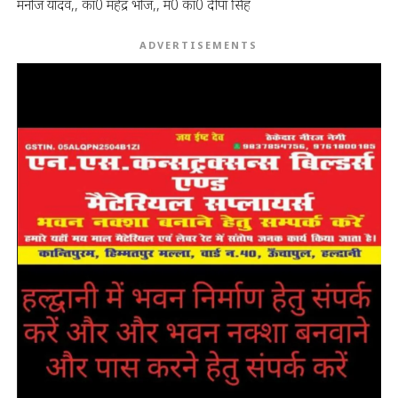
मनोज यादव,, का0 महेंद्र भोज,, म0 का0 दीपा सिंह
ADVERTISEMENTS