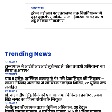
उत्तराखण्ड
हरेला महोत्सव पर उत्तराखण्ड मुक्त विश्वविद्यालय में
वृहद वृक्षारोपण अभियान का शुभारंभ, सांसद अजय
भट्ट ने किया पौधारोपण
Trending News
उत्तराखण्ड
राज्यपाल ने आईवीआरआई मुक्तेश्वर से ‘खेत बचाओ अभियान’ का
किया शुभारम्भ
उत्तराखण्ड
याद ए हुसैन: मुस्लिम समाज ने पेश की इंसानियत की मिसाल —
जामा मस्जिद अल्मोड़ा में स्वैच्छिक रक्तदान शिविर, 22 यूनिट रक्त
संग्रहित
उत्तराखण्ड
डॉ. करनदीप सिंह विर्क को पुनः भाजपा चिकित्सा प्रकोष्ठ, ऊधम
सिंह नगर का जिला संयोजक नियुक्त
उत्तराखण्ड
नैनीताल में व्यापक वाहन चेकिंग अभियान; 35 रेंटल
टैक्सी‑बाइक चालान, 9 बसें दैन्य हालत, 100 से अधिक चालान