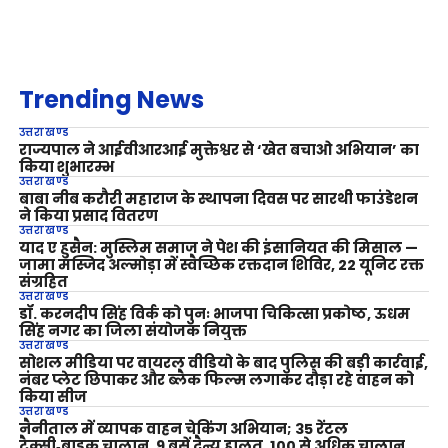
Trending News
उत्तराखण्ड
राज्यपाल ने आईवीआरआई मुक्तेश्वर से ‘खेत बचाओ अभियान’ का
किया शुभारम्भ
उत्तराखण्ड
बाबा नीब करौरी महाराज के स्थापना दिवस पर सारथी फाउंडेशन
ने किया प्रसाद वितरण
उत्तराखण्ड
याद ए हुसैन: मुस्लिम समाज ने पेश की इंसानियत की मिसाल —
जामा मस्जिद अल्मोड़ा में स्वैच्छिक रक्तदान शिविर, 22 यूनिट रक्त
संग्रहित
उत्तराखण्ड
डॉ. करनदीप सिंह विर्क को पुनः भाजपा चिकित्सा प्रकोष्ठ, ऊधम
सिंह नगर का जिला संयोजक नियुक्त
उत्तराखण्ड
सोशल मीडिया पर वायरल वीडियो के बाद पुलिस की बड़ी कार्रवाई,
नंबर प्लेट छिपाकर और ब्लैक फिल्म लगाकर दौड़ा रहे वाहन को
किया सीज
उत्तराखण्ड
नैनीताल में व्यापक वाहन चेकिंग अभियान; 35 रेंटल
टैक्सी‑बाइक चालान, 9 बसें दैन्य हालत, 100 से अधिक चालान