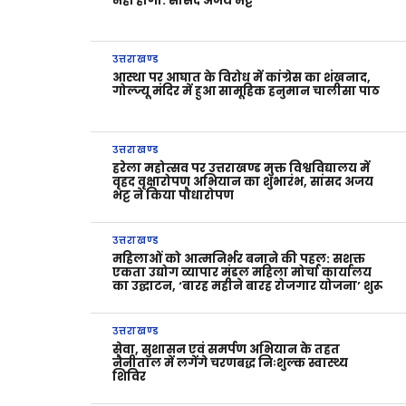
नहीं होगी: सांसद अजय भट्ट
उत्तराखण्ड
आस्था पर आघात के विरोध में कांग्रेस का शंखनाद,
गोल्ज्यू मंदिर में हुआ सामूहिक हनुमान चालीसा पाठ
उत्तराखण्ड
हरेला महोत्सव पर उत्तराखण्ड मुक्त विश्वविद्यालय में
वृहद वृक्षारोपण अभियान का शुभारंभ, सांसद अजय
भट्ट ने किया पौधारोपण
उत्तराखण्ड
महिलाओं को आत्मनिर्भर बनाने की पहल: सशक्त
एकता उद्योग व्यापार मंडल महिला मोर्चा कार्यालय
का उद्घाटन, ‘बारह महीने बारह रोजगार योजना’ शुरू
उत्तराखण्ड
सेवा, सुशासन एवं समर्पण अभियान के तहत
नैनीताल में लगेंगे चरणबद्ध निःशुल्क स्वास्थ्य
शिविर