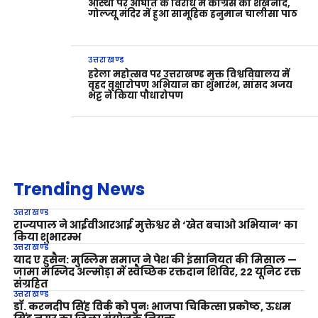
आस्था पर आघात के विरोध में कांग्रेस का शंखनाद,
गोल्ज्यू मंदिर में हुआ सामूहिक हनुमान चालीसा पाठ
उत्तराखण्ड
हरेला महोत्सव पर उत्तराखण्ड मुक्त विश्वविद्यालय में
वृहद वृक्षारोपण अभियान का शुभारंभ, सांसद अजय
भट्ट ने किया पौधारोपण
Trending News
उत्तराखण्ड
राज्यपाल ने आईवीआरआई मुक्तेश्वर से ‘खेत बचाओ अभियान’ का
किया शुभारम्भ
उत्तराखण्ड
याद ए हुसैन: मुस्लिम समाज ने पेश की इंसानियत की मिसाल —
जामा मस्जिद अल्मोड़ा में स्वैच्छिक रक्तदान शिविर, 22 यूनिट रक्त
संग्रहित
उत्तराखण्ड
डॉ. करनदीप सिंह विर्क को पुनः भाजपा चिकित्सा प्रकोष्ठ, ऊधम