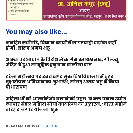
You may also like...
जनहित सर्वोपरि, विकास कार्यों में लापरवाही बर्दाश्त नहीं
होगी: सांसद अजय भट्ट
आस्था पर आघात के विरोध में कांग्रेस का शंखनाद, गोल्ज्यू
मंदिर में हुआ सामूहिक हनुमान चालीसा पाठ
हरेला महोत्सव पर उत्तराखण्ड मुक्त विश्वविद्यालय में वृहद
वृक्षारोपण अभियान का शुभारंभ, सांसद अजय भट्ट ने किया
पौधारोपण
महिलाओं को आत्मनिर्भर बनाने की पहल: सशक्त एकता उद्योग
व्यापार मंडल महिला मोर्चा कार्यालय का उद्घाटन, ‘बारह महीने
बारह रोजगार योजना’ शुरू
RELATED TOPICS:
FEATURED