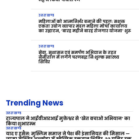
उत्तराखण्ड
महिलाओं को आत्मनिर्भर बनाने की पहल: सशक्त
एकता उद्योग व्यापार मंडल महिला मोर्चा कार्यालय
का उद्घाटन, ‘बारह महीने बारह रोजगार योजना’ शुरू
उत्तराखण्ड
सेवा, सुशासन एवं समर्पण अभियान के तहत
नैनीताल में लगेंगे चरणबद्ध निःशुल्क स्वास्थ्य
शिविर
Trending News
उत्तराखण्ड
राज्यपाल ने आईवीआरआई मुक्तेश्वर से ‘खेत बचाओ अभियान’ का
किया शुभारम्भ
उत्तराखण्ड
याद ए हुसैन: मुस्लिम समाज ने पेश की इंसानियत की मिसाल —
जामा मस्जिद अल्मोड़ा में स्वैच्छिक रक्तदान शिविर, 22 यूनिट रक्त