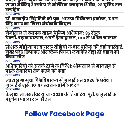
याद ए हुसैन: मुस्लिम समाज ने पेश की इंसानियत की मिसाल —
जामा मस्जिद अल्मोड़ा में स्वैच्छिक रक्तदान शिविर, 22 यूनिट रक्त
संग्रहित
उत्तराखण्ड
डॉ. करनदीप सिंह विर्क को पुनः भाजपा चिकित्सा प्रकोष्ठ, ऊधम
सिंह नगर का जिला संयोजक नियुक्त
उत्तराखण्ड
नैनीताल में व्यापक वाहन चेकिंग अभियान; 35 रेंटल
टैक्सी‑बाइक चालान, 9 बसें दैन्य हालत, 100 से अधिक चालान
उत्तराखण्ड
सोशल मीडिया पर वायरल वीडियो के बाद पुलिस की बड़ी कार्रवाई,
नंबर प्लेट छिपाकर और ब्लैक फिल्म लगाकर दौड़ा रहे वाहन को
किया सीज
उत्तराखण्ड
अधिकारियों को सतर्क रहने के निर्देश; भीमताल में मानसून से
पहले तैयारियां तेज करने को कहा
उत्तराखण्ड
उत्तराखण्ड मुक्त विश्वविद्यालय में जुलाई सत्र 2026 के प्रवेश 1
जुलाई से शुरू, 10 अगस्त तक होंगे आवेदन
उत्तराखण्ड
कैलाश मानसरोवर यात्रा-2026 की तैयारियां पूरी, 6 जुलाई को
पहुंचेगा पहला दल: डीएम
Follow Facebook Page