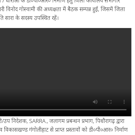
/ धाराओं के डी०पी०आर० निर्माण हेतु जिला कार्यालय सभागार
री विनोद गोस्वामी की अध्यक्षता में बैठक सम्पन्न हुई, जिसमें जिला
ि सारा के सदस्य उपस्थित रहें।
/उप निदेशक, SARRA., जलागम प्रबन्धन प्रभाग, पिथौरागढ़ द्वारा
 विकासखण्ड गंगोलीहाट से प्राप्त प्रस्तावों को डी०पी०आर० निर्माण