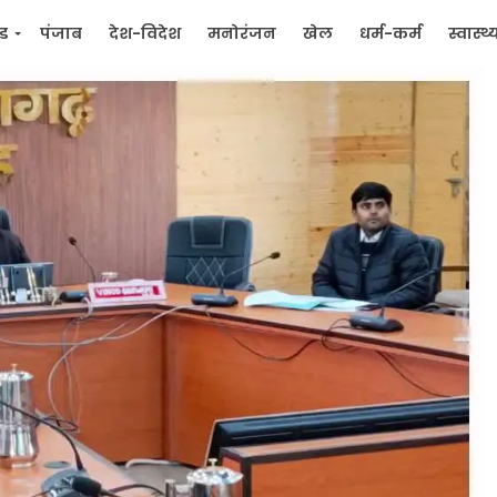
्ड
पंजाब
देश-विदेश
मनोरंजन
खेल
धर्म-कर्म
स्वास्थ्
िक
जन मुद्दे