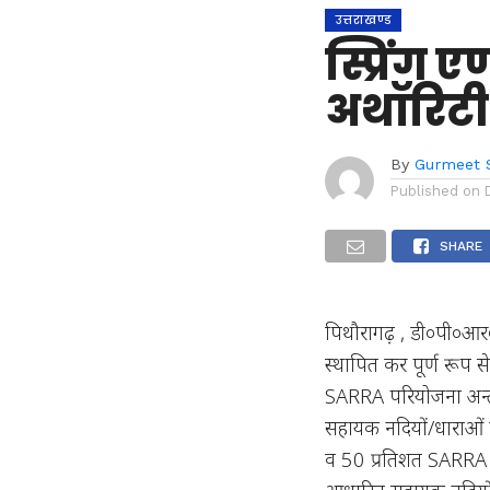
उत्तराखण्ड
स्प्रिंग 
अथॉरिटी
By
Gurmeet 
Published on
SHARE
पिथौरागढ़ , डी०पी०आर०
स्थापित कर पूर्ण रूप 
SARRA परियोजना अन्तर्
सहायक नदियों/धाराओं के
व 50 प्रतिशत SARRA अं