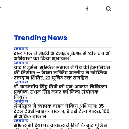
य
Trending News
उत्तराखण्ड
राज्यपाल ने आईवीआरआई मुक्तेश्वर से ‘खेत बचाओ
अभियान’ का किया शुभारम्भ
उत्तराखण्ड
याद ए हुसैन: मुस्लिम समाज ने पेश की इंसानियत
की मिसाल — जामा मस्जिद अल्मोड़ा में स्वैच्छिक
रक्तदान शिविर, 22 यूनिट रक्त संग्रहित
उत्तराखण्ड
डॉ. करनदीप सिंह विर्क को पुनः भाजपा चिकित्सा
प्रकोष्ठ, ऊधम सिंह नगर का जिला संयोजक
नियुक्त
उत्तराखण्ड
नैनीताल में व्यापक वाहन चेकिंग अभियान; 35
रेंटल टैक्सी‑बाइक चालान, 9 बसें दैन्य हालत, 100
से अधिक चालान
उत्तराखण्ड
सोशल मीडिया पर वायरल वीडियो के बाद पुलिस