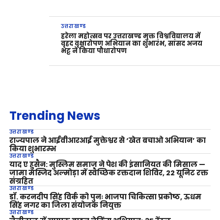
उत्तराखण्ड
हरेला महोत्सव पर उत्तराखण्ड मुक्त विश्वविद्यालय में
वृहद वृक्षारोपण अभियान का शुभारंभ, सांसद अजय
भट्ट ने किया पौधारोपण
Trending News
उत्तराखण्ड
राज्यपाल ने आईवीआरआई मुक्तेश्वर से ‘खेत बचाओ अभियान’ का
किया शुभारम्भ
उत्तराखण्ड
याद ए हुसैन: मुस्लिम समाज ने पेश की इंसानियत की मिसाल —
जामा मस्जिद अल्मोड़ा में स्वैच्छिक रक्तदान शिविर, 22 यूनिट रक्त
संग्रहित
उत्तराखण्ड
डॉ. करनदीप सिंह विर्क को पुनः भाजपा चिकित्सा प्रकोष्ठ, ऊधम
सिंह नगर का जिला संयोजक नियुक्त
उत्तराखण्ड