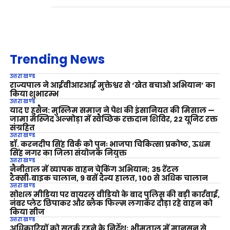
Trending News
उत्तराखण्ड
राज्यपाल ने आईवीआरआई मुक्तेश्वर से ‘खेत बचाओ अभियान’ का
किया शुभारम्भ
उत्तराखण्ड
याद ए हुसैन: मुस्लिम समाज ने पेश की इंसानियत की मिसाल —
जामा मस्जिद अल्मोड़ा में स्वैच्छिक रक्तदान शिविर, 22 यूनिट रक्त
संग्रहित
उत्तराखण्ड
डॉ. करनदीप सिंह विर्क को पुनः भाजपा चिकित्सा प्रकोष्ठ, ऊधम
सिंह नगर का जिला संयोजक नियुक्त
उत्तराखण्ड
नैनीताल में व्यापक वाहन चेकिंग अभियान; 35 रेंटल
टैक्सी‑बाइक चालान, 9 बसें दैन्य हालत, 100 से अधिक चालान
उत्तराखण्ड
सोशल मीडिया पर वायरल वीडियो के बाद पुलिस की बड़ी कार्रवाई,
नंबर प्लेट छिपाकर और ब्लैक फिल्म लगाकर दौड़ा रहे वाहन को
किया सीज
उत्तराखण्ड
अधिकारियों को सतर्क रहने के निर्देश; भीमताल में मानसून से