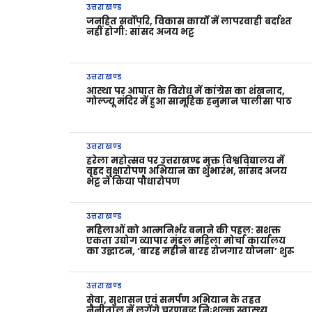
उत्तराखण्ड
जनहित सर्वोपरि, विकास कार्यों में लापरवाही बर्दाश्त
नहीं होगी: सांसद अजय भट्ट
उत्तराखण्ड
आस्था पर आघात के विरोध में कांग्रेस का शंखनाद,
गोल्ज्यू मंदिर में हुआ सामूहिक हनुमान चालीसा पाठ
उत्तराखण्ड
हरेला महोत्सव पर उत्तराखण्ड मुक्त विश्वविद्यालय में
वृहद वृक्षारोपण अभियान का शुभारंभ, सांसद अजय
भट्ट ने किया पौधारोपण
उत्तराखण्ड
महिलाओं को आत्मनिर्भर बनाने की पहल: सशक्त
एकता उद्योग व्यापार मंडल महिला मोर्चा कार्यालय
का उद्घाटन, ‘बारह महीने बारह रोजगार योजना’ शुरू
उत्तराखण्ड
सेवा, सुशासन एवं समर्पण अभियान के तहत
नैनीताल में लगेंगे चरणबद्ध निःशुल्क स्वास्थ्य