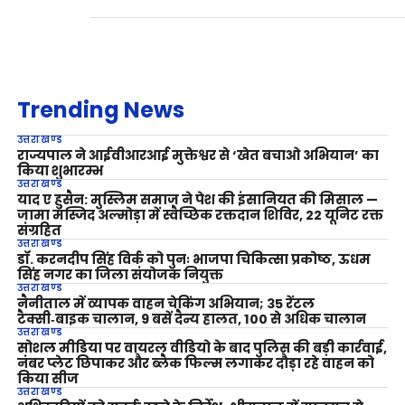
Trending News
उत्तराखण्ड
राज्यपाल ने आईवीआरआई मुक्तेश्वर से ‘खेत बचाओ अभियान’ का
किया शुभारम्भ
उत्तराखण्ड
याद ए हुसैन: मुस्लिम समाज ने पेश की इंसानियत की मिसाल —
जामा मस्जिद अल्मोड़ा में स्वैच्छिक रक्तदान शिविर, 22 यूनिट रक्त
संग्रहित
उत्तराखण्ड
डॉ. करनदीप सिंह विर्क को पुनः भाजपा चिकित्सा प्रकोष्ठ, ऊधम
सिंह नगर का जिला संयोजक नियुक्त
उत्तराखण्ड
नैनीताल में व्यापक वाहन चेकिंग अभियान; 35 रेंटल
टैक्सी‑बाइक चालान, 9 बसें दैन्य हालत, 100 से अधिक चालान
उत्तराखण्ड
सोशल मीडिया पर वायरल वीडियो के बाद पुलिस की बड़ी कार्रवाई,
नंबर प्लेट छिपाकर और ब्लैक फिल्म लगाकर दौड़ा रहे वाहन को
किया सीज
उत्तराखण्ड