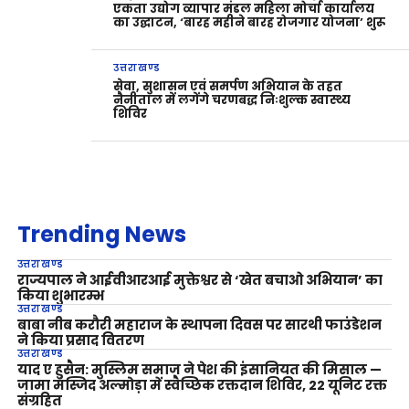
एकता उद्योग व्यापार मंडल महिला मोर्चा कार्यालय
का उद्घाटन, ‘बारह महीने बारह रोजगार योजना’ शुरू
उत्तराखण्ड
सेवा, सुशासन एवं समर्पण अभियान के तहत
नैनीताल में लगेंगे चरणबद्ध निःशुल्क स्वास्थ्य
शिविर
Trending News
उत्तराखण्ड
राज्यपाल ने आईवीआरआई मुक्तेश्वर से ‘खेत बचाओ अभियान’ का
किया शुभारम्भ
उत्तराखण्ड
बाबा नीब करौरी महाराज के स्थापना दिवस पर सारथी फाउंडेशन
ने किया प्रसाद वितरण
उत्तराखण्ड
याद ए हुसैन: मुस्लिम समाज ने पेश की इंसानियत की मिसाल —
जामा मस्जिद अल्मोड़ा में स्वैच्छिक रक्तदान शिविर, 22 यूनिट रक्त
संग्रहित