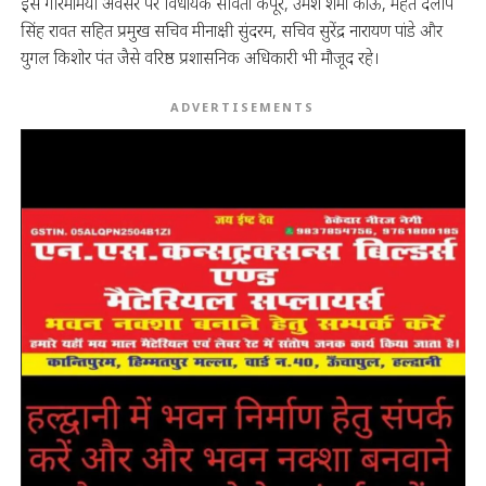
इस गरिमामयी अवसर पर विधायक सविता कपूर, उमेश शर्मा काऊ, महंत दलीप
सिंह रावत सहित प्रमुख सचिव मीनाक्षी सुंदरम, सचिव सुरेंद्र नारायण पांडे और
युगल किशोर पंत जैसे वरिष्ठ प्रशासनिक अधिकारी भी मौजूद रहे।
ADVERTISEMENTS