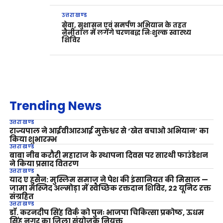
उत्तराखण्ड
सेवा, सुशासन एवं समर्पण अभियान के तहत
नैनीताल में लगेंगे चरणबद्ध निःशुल्क स्वास्थ्य
शिविर
Trending News
उत्तराखण्ड
राज्यपाल ने आईवीआरआई मुक्तेश्वर से ‘खेत बचाओ अभियान’ का
किया शुभारम्भ
उत्तराखण्ड
बाबा नीब करौरी महाराज के स्थापना दिवस पर सारथी फाउंडेशन
ने किया प्रसाद वितरण
उत्तराखण्ड
याद ए हुसैन: मुस्लिम समाज ने पेश की इंसानियत की मिसाल —
जामा मस्जिद अल्मोड़ा में स्वैच्छिक रक्तदान शिविर, 22 यूनिट रक्त
संग्रहित
उत्तराखण्ड
डॉ. करनदीप सिंह विर्क को पुनः भाजपा चिकित्सा प्रकोष्ठ, ऊधम
सिंह नगर का जिला संयोजक नियुक्त