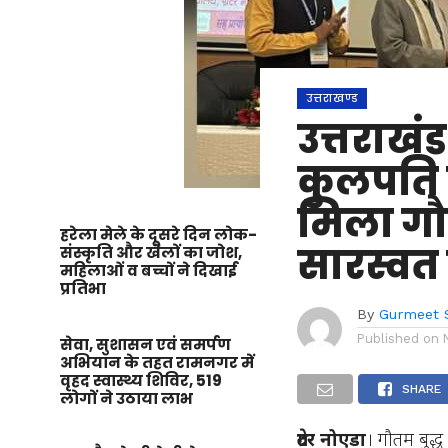
उत्तराखण्ड
उत्तराखंड
कुलपति प
मिला गौत
हरेला मेले के दूसरे दिन लोक-
सारस्वत
संस्कृति और खेलों का जोश,
महिलाओं व बच्चों ने दिखाई
प्रतिभा
By
Gurmeet 
Published on
सेवा, सुशासन एवं समर्पण
अभियान के तहत रामनगर में
वृहद स्वास्थ्य शिविर, 519
SHARE
लोगों ने उठाया लाभ
ग्रेटर नोएडा
। गौतम बुद्ध