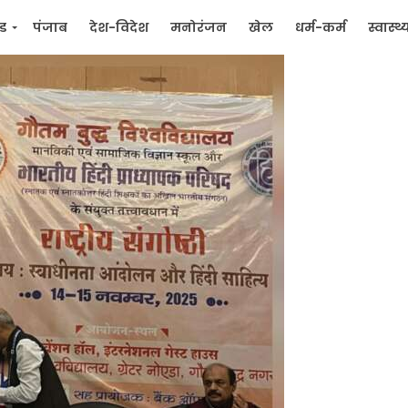
्ड
पंजाब
देश-विदेश
मनोरंजन
खेल
धर्म-कर्म
स्वास्थ्
िक
जन मुद्दे