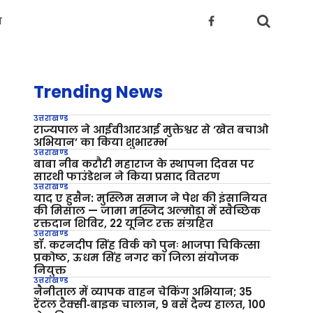
य
Trending News
उत्तराखण्ड
राज्यपाल ने आईवीआरआई मुक्तेश्वर से ‘खेत बचाओ
अभियान’ का किया शुभारम्भ
उत्तराखण्ड
बाबा नीब करौरी महाराज के स्थापना दिवस पर
सारथी फाउंडेशन ने किया प्रसाद वितरण
उत्तराखण्ड
याद ए हुसैन: मुस्लिम समाज ने पेश की इंसानियत
की मिसाल — जामा मस्जिद अल्मोड़ा में स्वैच्छिक
रक्तदान शिविर, 22 यूनिट रक्त संग्रहित
उत्तराखण्ड
डॉ. करनदीप सिंह विर्क को पुनः भाजपा चिकित्सा
प्रकोष्ठ, ऊधम सिंह नगर का जिला संयोजक
नियुक्त
उत्तराखण्ड
नैनीताल में व्यापक वाहन चेकिंग अभियान; 35
रेंटल टैक्सी‑बाइक चालान, 9 बसें दैन्य हालत, 100