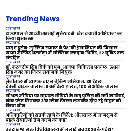
Trending News
उत्तराखण्ड
राज्यपाल ने आईवीआरआई मुक्तेश्वर से ‘खेत बचाओ अभियान’ का
किया शुभारम्भ
उत्तराखण्ड
याद ए हुसैन: मुस्लिम समाज ने पेश की इंसानियत की मिसाल —
जामा मस्जिद अल्मोड़ा में स्वैच्छिक रक्तदान शिविर, 22 यूनिट रक्त
संग्रहित
उत्तराखण्ड
डॉ. करनदीप सिंह विर्क को पुनः भाजपा चिकित्सा प्रकोष्ठ, ऊधम
सिंह नगर का जिला संयोजक नियुक्त
उत्तराखण्ड
नैनीताल में व्यापक वाहन चेकिंग अभियान; 35 रेंटल
टैक्सी‑बाइक चालान, 9 बसें दैन्य हालत, 100 से अधिक चालान
उत्तराखण्ड
सोशल मीडिया पर वायरल वीडियो के बाद पुलिस की बड़ी कार्रवाई,
नंबर प्लेट छिपाकर और ब्लैक फिल्म लगाकर दौड़ा रहे वाहन को
किया सीज
उत्तराखण्ड
अधिकारियों को सतर्क रहने के निर्देश; भीमताल में मानसून से
पहले तैयारियां तेज करने को कहा
उत्तराखण्ड
उत्तराखण्ड मुक्त विश्वविद्यालय में जुलाई सत्र 2026 के प्रवेश 1