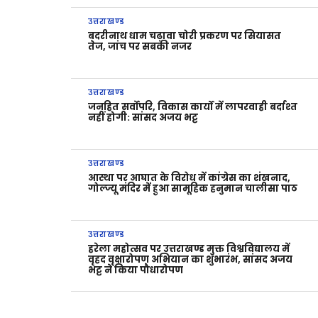
उत्तराखण्ड
बदरीनाथ धाम चढ़ावा चोरी प्रकरण पर सियासत
तेज, जांच पर सबकी नजर
उत्तराखण्ड
जनहित सर्वोपरि, विकास कार्यों में लापरवाही बर्दाश्त
नहीं होगी: सांसद अजय भट्ट
उत्तराखण्ड
आस्था पर आघात के विरोध में कांग्रेस का शंखनाद,
गोल्ज्यू मंदिर में हुआ सामूहिक हनुमान चालीसा पाठ
उत्तराखण्ड
हरेला महोत्सव पर उत्तराखण्ड मुक्त विश्वविद्यालय में
वृहद वृक्षारोपण अभियान का शुभारंभ, सांसद अजय
भट्ट ने किया पौधारोपण