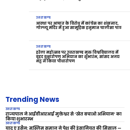
उत्तराखण्ड
आस्था पर आघात के विरोध में कांग्रेस का शंखनाद,
गोल्ज्यू मंदिर में हुआ सामूहिक हनुमान चालीसा पाठ
उत्तराखण्ड
हरेला महोत्सव पर उत्तराखण्ड मुक्त विश्वविद्यालय में
वृहद वृक्षारोपण अभियान का शुभारंभ, सांसद अजय
भट्ट ने किया पौधारोपण
Trending News
उत्तराखण्ड
राज्यपाल ने आईवीआरआई मुक्तेश्वर से ‘खेत बचाओ अभियान’ का
किया शुभारम्भ
उत्तराखण्ड
याद ए हुसैन: मुस्लिम समाज ने पेश की इंसानियत की मिसाल —