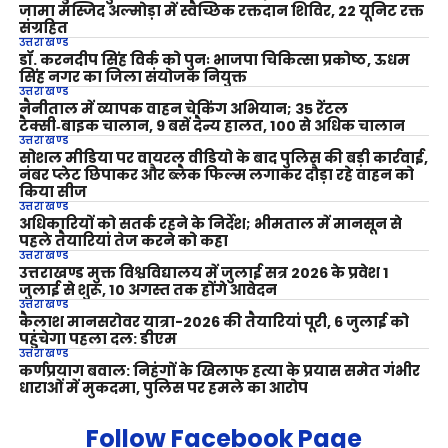
जामा मस्जिद अल्मोड़ा में स्वैच्छिक रक्तदान शिविर, 22 यूनिट रक्त
संग्रहित
उत्तराखण्ड
डॉ. करनदीप सिंह विर्क को पुनः भाजपा चिकित्सा प्रकोष्ठ, ऊधम
सिंह नगर का जिला संयोजक नियुक्त
उत्तराखण्ड
नैनीताल में व्यापक वाहन चेकिंग अभियान; 35 रेंटल
टैक्सी‑बाइक चालान, 9 बसें दैन्य हालत, 100 से अधिक चालान
उत्तराखण्ड
सोशल मीडिया पर वायरल वीडियो के बाद पुलिस की बड़ी कार्रवाई,
नंबर प्लेट छिपाकर और ब्लैक फिल्म लगाकर दौड़ा रहे वाहन को
किया सीज
उत्तराखण्ड
अधिकारियों को सतर्क रहने के निर्देश; भीमताल में मानसून से
पहले तैयारियां तेज करने को कहा
उत्तराखण्ड
उत्तराखण्ड मुक्त विश्वविद्यालय में जुलाई सत्र 2026 के प्रवेश 1
जुलाई से शुरू, 10 अगस्त तक होंगे आवेदन
उत्तराखण्ड
कैलाश मानसरोवर यात्रा-2026 की तैयारियां पूरी, 6 जुलाई को
पहुंचेगा पहला दल: डीएम
उत्तराखण्ड
कर्णप्रयाग बवाल: निहंगों के खिलाफ हत्या के प्रयास समेत गंभीर
धाराओं में मुकदमा, पुलिस पर हमले का आरोप
Follow Facebook Page