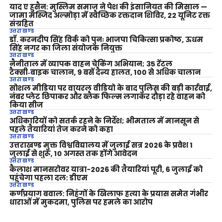
याद ए हुसैन: मुस्लिम समाज ने पेश की इंसानियत की मिसाल —
जामा मस्जिद अल्मोड़ा में स्वैच्छिक रक्तदान शिविर, 22 यूनिट रक्त
संग्रहित
उत्तराखण्ड
डॉ. करनदीप सिंह विर्क को पुनः भाजपा चिकित्सा प्रकोष्ठ, ऊधम
सिंह नगर का जिला संयोजक नियुक्त
उत्तराखण्ड
नैनीताल में व्यापक वाहन चेकिंग अभियान; 35 रेंटल
टैक्सी‑बाइक चालान, 9 बसें दैन्य हालत, 100 से अधिक चालान
उत्तराखण्ड
सोशल मीडिया पर वायरल वीडियो के बाद पुलिस की बड़ी कार्रवाई,
नंबर प्लेट छिपाकर और ब्लैक फिल्म लगाकर दौड़ा रहे वाहन को
किया सीज
उत्तराखण्ड
अधिकारियों को सतर्क रहने के निर्देश; भीमताल में मानसून से
पहले तैयारियां तेज करने को कहा
उत्तराखण्ड
उत्तराखण्ड मुक्त विश्वविद्यालय में जुलाई सत्र 2026 के प्रवेश 1
जुलाई से शुरू, 10 अगस्त तक होंगे आवेदन
उत्तराखण्ड
कैलाश मानसरोवर यात्रा-2026 की तैयारियां पूरी, 6 जुलाई को
पहुंचेगा पहला दल: डीएम
उत्तराखण्ड
कर्णप्रयाग बवाल: निहंगों के खिलाफ हत्या के प्रयास समेत गंभीर
धाराओं में मुकदमा, पुलिस पर हमले का आरोप