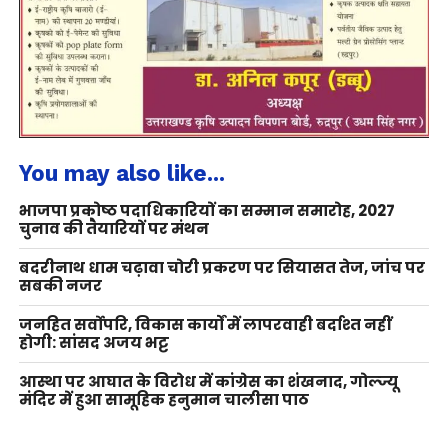
You may also like...
भाजपा प्रकोष्ठ पदाधिकारियों का सम्मान समारोह, 2027
चुनाव की तैयारियों पर मंथन
बदरीनाथ धाम चढ़ावा चोरी प्रकरण पर सियासत तेज, जांच पर
सबकी नजर
जनहित सर्वोपरि, विकास कार्यों में लापरवाही बर्दाश्त नहीं
होगी: सांसद अजय भट्ट
आस्था पर आघात के विरोध में कांग्रेस का शंखनाद, गोल्ज्यू
मंदिर में हुआ सामूहिक हनुमान चालीसा पाठ