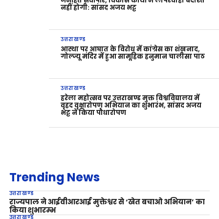
जनहित सर्वोपरि, विकास कार्यों में लापरवाही बर्दाश्त
नहीं होगी: सांसद अजय भट्ट
उत्तराखण्ड
आस्था पर आघात के विरोध में कांग्रेस का शंखनाद,
गोल्ज्यू मंदिर में हुआ सामूहिक हनुमान चालीसा पाठ
उत्तराखण्ड
हरेला महोत्सव पर उत्तराखण्ड मुक्त विश्वविद्यालय में
वृहद वृक्षारोपण अभियान का शुभारंभ, सांसद अजय
भट्ट ने किया पौधारोपण
Trending News
उत्तराखण्ड
राज्यपाल ने आईवीआरआई मुक्तेश्वर से ‘खेत बचाओ अभियान’ का
किया शुभारम्भ
उत्तराखण्ड