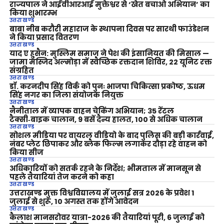
राज्यपाल ने आईवीआरआई मुक्तेश्वर से ‘खेत बचाओ अभियान’ का
किया शुभारम्भ
उत्तराखण्ड
बाबा नीब करौरी महाराज के स्थापना दिवस पर सारथी फाउंडेशन
ने किया प्रसाद वितरण
उत्तराखण्ड
याद ए हुसैन: मुस्लिम समाज ने पेश की इंसानियत की मिसाल —
जामा मस्जिद अल्मोड़ा में स्वैच्छिक रक्तदान शिविर, 22 यूनिट रक्त
संग्रहित
उत्तराखण्ड
डॉ. करनदीप सिंह विर्क को पुनः भाजपा चिकित्सा प्रकोष्ठ, ऊधम
सिंह नगर का जिला संयोजक नियुक्त
उत्तराखण्ड
नैनीताल में व्यापक वाहन चेकिंग अभियान; 35 रेंटल
टैक्सी‑बाइक चालान, 9 बसें दैन्य हालत, 100 से अधिक चालान
उत्तराखण्ड
सोशल मीडिया पर वायरल वीडियो के बाद पुलिस की बड़ी कार्रवाई,
नंबर प्लेट छिपाकर और ब्लैक फिल्म लगाकर दौड़ा रहे वाहन को
किया सीज
उत्तराखण्ड
अधिकारियों को सतर्क रहने के निर्देश; भीमताल में मानसून से
पहले तैयारियां तेज करने को कहा
उत्तराखण्ड
उत्तराखण्ड मुक्त विश्वविद्यालय में जुलाई सत्र 2026 के प्रवेश 1
जुलाई से शुरू, 10 अगस्त तक होंगे आवेदन
उत्तराखण्ड
कैलाश मानसरोवर यात्रा-2026 की तैयारियां पूरी, 6 जुलाई को