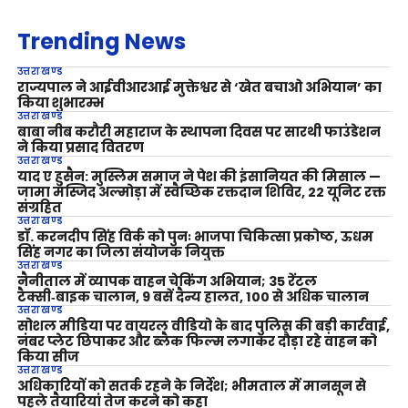
Trending News
उत्तराखण्ड
राज्यपाल ने आईवीआरआई मुक्तेश्वर से ‘खेत बचाओ अभियान’ का
किया शुभारम्भ
उत्तराखण्ड
बाबा नीब करौरी महाराज के स्थापना दिवस पर सारथी फाउंडेशन
ने किया प्रसाद वितरण
उत्तराखण्ड
याद ए हुसैन: मुस्लिम समाज ने पेश की इंसानियत की मिसाल —
जामा मस्जिद अल्मोड़ा में स्वैच्छिक रक्तदान शिविर, 22 यूनिट रक्त
संग्रहित
उत्तराखण्ड
डॉ. करनदीप सिंह विर्क को पुनः भाजपा चिकित्सा प्रकोष्ठ, ऊधम
सिंह नगर का जिला संयोजक नियुक्त
उत्तराखण्ड
नैनीताल में व्यापक वाहन चेकिंग अभियान; 35 रेंटल
टैक्सी‑बाइक चालान, 9 बसें दैन्य हालत, 100 से अधिक चालान
उत्तराखण्ड
सोशल मीडिया पर वायरल वीडियो के बाद पुलिस की बड़ी कार्रवाई,
नंबर प्लेट छिपाकर और ब्लैक फिल्म लगाकर दौड़ा रहे वाहन को
किया सीज
उत्तराखण्ड
अधिकारियों को सतर्क रहने के निर्देश; भीमताल में मानसून से
पहले तैयारियां तेज करने को कहा