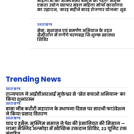
महिलाओं को आत्मनिर्भर बनाने की पहल: सशक्त
एकता उद्योग व्यापार मंडल महिला मोर्चा कार्यालय
का उद्घाटन, ‘बारह महीने बारह रोजगार योजना’ शुरू
उत्तराखण्ड
सेवा, सुशासन एवं समर्पण अभियान के तहत
नैनीताल में लगेंगे चरणबद्ध निःशुल्क स्वास्थ्य
शिविर
Trending News
उत्तराखण्ड
राज्यपाल ने आईवीआरआई मुक्तेश्वर से ‘खेत बचाओ अभियान’ का
किया शुभारम्भ
उत्तराखण्ड
बाबा नीब करौरी महाराज के स्थापना दिवस पर सारथी फाउंडेशन
ने किया प्रसाद वितरण
उत्तराखण्ड
याद ए हुसैन: मुस्लिम समाज ने पेश की इंसानियत की मिसाल —
जामा मस्जिद अल्मोड़ा में स्वैच्छिक रक्तदान शिविर, 22 यूनिट रक्त
संग्रहित