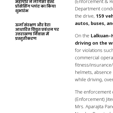
(Enforcement & R
महापौर ने लीगेसी वेस्ट
प्रोसेसिंग प्लांट का किया
Department condu
शुभारंभ
the drive,
159 veh
autos, buses, a
ऊर्जा संरक्षण और डेटा
आधारित विद्युत प्रबंधन पर
उत्तराखण्ड निवास में
On the
Lalkuan–
प्रस्तुतीकरण
driving on the w
for violations su
commercial operato
fitness/insurance/
helmets, absence 
while driving, ove
The enforcement d
(Enforcement) Jit
Mrs. Aparajita Pan