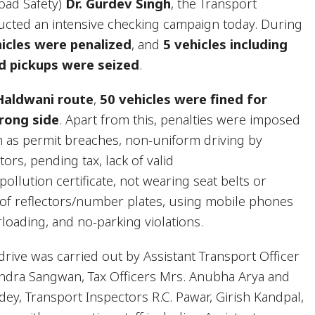
oad Safety)
Dr. Gurdev Singh
, the Transport
cted an intensive checking campaign today. During
icles were penalized
, and
5 vehicles including
nd pickups were seized
.
Haldwani route
,
50 vehicles were fined for
rong side
. Apart from this, penalties were imposed
ch as permit breaches, non-uniform driving by
rs, pending tax, lack of valid
pollution certificate, not wearing seat belts or
of reflectors/number plates, using mobile phones
rloading, and no-parking violations.
rive was carried out by Assistant Transport Officer
endra Sangwan, Tax Officers Mrs. Anubha Arya and
dey, Transport Inspectors R.C. Pawar, Girish Kandpal,