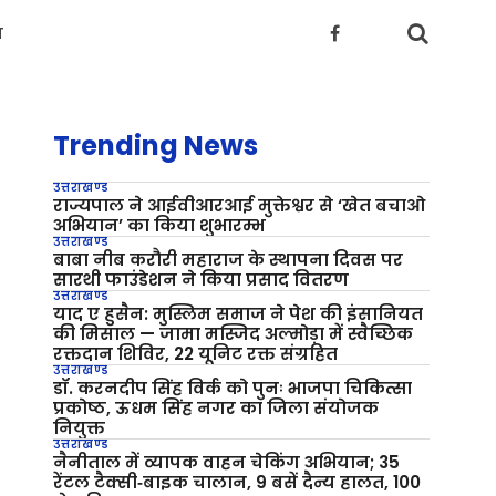
य
Trending News
उत्तराखण्ड
राज्यपाल ने आईवीआरआई मुक्तेश्वर से ‘खेत बचाओ
अभियान’ का किया शुभारम्भ
उत्तराखण्ड
बाबा नीब करौरी महाराज के स्थापना दिवस पर
सारथी फाउंडेशन ने किया प्रसाद वितरण
उत्तराखण्ड
याद ए हुसैन: मुस्लिम समाज ने पेश की इंसानियत
की मिसाल — जामा मस्जिद अल्मोड़ा में स्वैच्छिक
रक्तदान शिविर, 22 यूनिट रक्त संग्रहित
उत्तराखण्ड
डॉ. करनदीप सिंह विर्क को पुनः भाजपा चिकित्सा
प्रकोष्ठ, ऊधम सिंह नगर का जिला संयोजक
नियुक्त
उत्तराखण्ड
नैनीताल में व्यापक वाहन चेकिंग अभियान; 35
रेंटल टैक्सी‑बाइक चालान, 9 बसें दैन्य हालत, 100