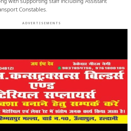
ng with supporting staff including Assistant
ansport Constables.
ADVERTISEMENTS