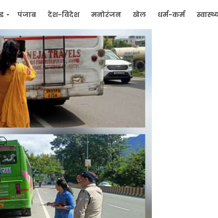
्ड
पंजाब
देश-विदेश
मनोरंजन
खेल
धर्म-कर्म
स्वास्थ्
िक
जन मुद्दे