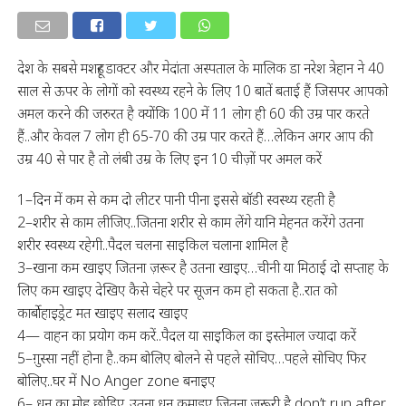
देश के सबसे मशहूर डाक्टर और मेदांता अस्पताल के मालिक डा नरेश त्रेहान ने 40
साल से ऊपर के लोगों को स्वस्थ्य रहने के लिए 10 बातें बताई हैं जिसपर आपको
अमल करने की जरुरत है क्योंकि 100 में 11 लोग ही 60 की उम्र पार करते
हैं..और केवल 7 लोग ही 65-70 की उम्र पार करते हैं…लेकिन अगर आप की
उम्र 40 से पार है तो लंबी उम्र के लिए इन 10 चीज़ों पर अमल करें
1–दिन में कम से कम दो लीटर पानी पीना इससे बॉडी स्वस्थ्य रहती है
2–शरीर से काम लीजिए..जितना शरीर से काम लेंगे यानि मेहनत करेंगे उतना
शरीर स्वस्थ्य रहेगी..पैदल चलना साइकिल चलाना शामिल है
3–खाना कम खाइए जितना ज़रूर है उतना खाइए…चीनी या मिठाई दो सप्ताह के
लिए कम खाइए देखिए कैसे चेहरे पर सूजन कम हो सकता है..रात को
कार्बोहाइड्रेट मत खाइए सलाद खाइए
4— वाहन का प्रयोग कम करें..पैदल या साइकिल का इस्तेमाल ज्यादा करें
5–ग़ुस्सा नहीं होना है..कम बोलिए बोलने से पहले सोचिए…पहले सोचिए फिर
बोलिए..घर में No Anger zone बनाइए
6– धन का मोह छोड़िए..उतना धन कमाइए जितना ज़रूरी है don’t run after