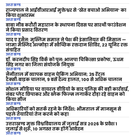
उत्तराखण्ड
राज्यपाल ने आईवीआरआई मुक्तेश्वर से ‘खेत बचाओ अभियान’ का
किया शुभारम्भ
उत्तराखण्ड
बाबा नीब करौरी महाराज के स्थापना दिवस पर सारथी फाउंडेशन
ने किया प्रसाद वितरण
उत्तराखण्ड
याद ए हुसैन: मुस्लिम समाज ने पेश की इंसानियत की मिसाल —
जामा मस्जिद अल्मोड़ा में स्वैच्छिक रक्तदान शिविर, 22 यूनिट रक्त
संग्रहित
उत्तराखण्ड
डॉ. करनदीप सिंह विर्क को पुनः भाजपा चिकित्सा प्रकोष्ठ, ऊधम
सिंह नगर का जिला संयोजक नियुक्त
उत्तराखण्ड
नैनीताल में व्यापक वाहन चेकिंग अभियान; 35 रेंटल
टैक्सी‑बाइक चालान, 9 बसें दैन्य हालत, 100 से अधिक चालान
उत्तराखण्ड
सोशल मीडिया पर वायरल वीडियो के बाद पुलिस की बड़ी कार्रवाई,
नंबर प्लेट छिपाकर और ब्लैक फिल्म लगाकर दौड़ा रहे वाहन को
किया सीज
उत्तराखण्ड
अधिकारियों को सतर्क रहने के निर्देश; भीमताल में मानसून से
पहले तैयारियां तेज करने को कहा
उत्तराखण्ड
उत्तराखण्ड मुक्त विश्वविद्यालय में जुलाई सत्र 2026 के प्रवेश 1
जुलाई से शुरू, 10 अगस्त तक होंगे आवेदन
उत्तराखण्ड