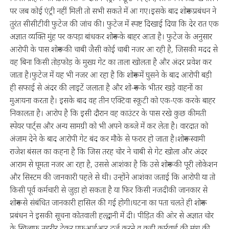
पर जब कोई एंट्री नहीं मिली तो सभी सकते में आ गए।इसके बाद शोरूम प्रबंधन ने
तुरंत सीसीटीवी फुटेज की जांच की। फुटेज में स्पष्ट दिखाई दिया कि देर रात एक
अज्ञात व्यक्ति मुंह पर कपड़ा बांधकर शोरूम के बाहर आता है। फुटेज के अनुसार
आरोपी के पास शोरूम की चाबी जैसी कोई चाबी नजर आ रही है, जिसकी मदद से
वह बिना किसी तोड़फोड़ के मुख्य गेट का ताला खोलता है और अंदर प्रवेश कर
जाता है।फुटेज में यह भी नजर आ रहा है कि शोरूम में घुसने के बाद आरोपी बड़ी
ही सफाई से अंदर की लाइटें जलाता है और शो-रूम के भीतर खड़े वाहनों का
मुआयना करता है। इसके बाद वह तीन एक्टिवा स्कूटी को एक-एक करके बाहर
निकालता है। आरोप है कि इसी दौरान वह काउंटर के पास रखे कुछ कीमती
स्पेयर पार्ट्स और अन्य सामग्री को भी अपने कब्जे में कर लेता है। वारदात को
अंजाम देने के बाद आरोपी गेट बंद कर मौके से फरार हो जाता है।शोरूम स्वामी
राजेश बंसल का कहना है कि जिस तरह चोर ने चाबी से गेट खोला और अंदर
आराम से घूमता नजर आ रहा है, उससे आशंका है कि उसे शोरूम की पूरी लोकेशन
और सिस्टम की जानकारी पहले से थी। उन्होंने आशंका जताई कि आरोपी या तो
किसी पूर्व कर्मचारी से जुड़ा हो सकता है या फिर किसी नजदीकी जानकार से
शोरूम से संबंधित जानकारी हासिल की गई होगी।घटना का पता चलते ही शोरूम
प्रबंधन ने इसकी सूचना कोतवाली हल्द्वानी में दी। पीड़ित की ओर से अज्ञात चोर
के खिलाफ तहरीर देकर एफआईआर दर्ज करने व कड़ी कार्रवाई की मांग की