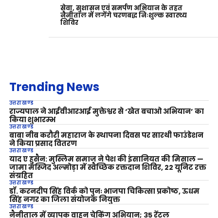
सेवा, सुशासन एवं समर्पण अभियान के तहत
नैनीताल में लगेंगे चरणबद्ध निःशुल्क स्वास्थ्य
शिविर
Trending News
उत्तराखण्ड
राज्यपाल ने आईवीआरआई मुक्तेश्वर से ‘खेत बचाओ अभियान’ का
किया शुभारम्भ
उत्तराखण्ड
बाबा नीब करौरी महाराज के स्थापना दिवस पर सारथी फाउंडेशन
ने किया प्रसाद वितरण
उत्तराखण्ड
याद ए हुसैन: मुस्लिम समाज ने पेश की इंसानियत की मिसाल —
जामा मस्जिद अल्मोड़ा में स्वैच्छिक रक्तदान शिविर, 22 यूनिट रक्त
संग्रहित
उत्तराखण्ड
डॉ. करनदीप सिंह विर्क को पुनः भाजपा चिकित्सा प्रकोष्ठ, ऊधम
सिंह नगर का जिला संयोजक नियुक्त
उत्तराखण्ड
नैनीताल में व्यापक वाहन चेकिंग अभियान; 35 रेंटल