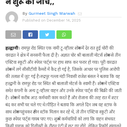
ने शुरू की जांच,,
By
Gurmeet Singh Marwah
Published on
December 14, 2025
हल्द्वानी
। रामपुर रोड स्थित एक नामी टू-व्हीलर शोरूम में देर रात हुई चोरी की
वारदात ने क्षेत्र में सनसनी फैला दी है। अज्ञात चोर श्री बालाजी मोटर्स शोरूम से तीन
एक्टिवा स्कूटी और स्पेयर पार्ट्स पर हाथ साफ कर फरार हो गया। पूरी वारदात
शोरूम में लगे सीसीटीवी कैमरों में कैद हो गई है, जिसके आधार पर पुलिस आरोपी
की तलाश में जुट गई है।रुद्रपुर गल्ला मंडी निवासी राजेश बंसल ने बताया कि वह
हल्द्वानी के रामपुर रोड पर स्थित श्री बालाजी मोटर्स के स्वामी हैं। शोरूम में एक्टिवा
समेत कंपनी के अन्य टू-व्हीलर वाहन और उनके स्पेयर पार्ट्स की बिक्री की जाती
है। शोरूम में करीब आठ कर्मचारी काम करते हैं और रोजाना की तरह रात में शटर
बंद कर सभी घर चले गए थे।पीड़ित ने बताया कि अगले दिन जब वह स्टाफ के
साथ शोरूम पहुंचकर रूटीन स्टॉक मिलान कर रहे थे, तो तीन एक्टिवा स्कूटी और
कुछ स्पेयर पार्ट्स गायब पाए गए। शुरू में कर्मचारियों को लगा कि वाहन संभवत:
किसी ग्राहक को डिलीवरी के दौरान एंट्री में छूट गए होंगे, लेकिन रिकॉर्ड खंगालने