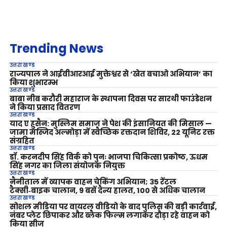
Trending News
उत्तराखण्ड
राज्यपाल ने आईवीआरआई मुक्तेश्वर से ‘खेत बचाओ अभियान’ का
किया शुभारम्भ
उत्तराखण्ड
बाबा नीब करौरी महाराज के स्थापना दिवस पर सारथी फाउंडेशन
ने किया प्रसाद वितरण
उत्तराखण्ड
याद ए हुसैन: मुस्लिम समाज ने पेश की इंसानियत की मिसाल —
जामा मस्जिद अल्मोड़ा में स्वैच्छिक रक्तदान शिविर, 22 यूनिट रक्त
संग्रहित
उत्तराखण्ड
डॉ. करनदीप सिंह विर्क को पुनः भाजपा चिकित्सा प्रकोष्ठ, ऊधम
सिंह नगर का जिला संयोजक नियुक्त
उत्तराखण्ड
नैनीताल में व्यापक वाहन चेकिंग अभियान; 35 रेंटल
टैक्सी‑बाइक चालान, 9 बसें दैन्य हालत, 100 से अधिक चालान
उत्तराखण्ड
सोशल मीडिया पर वायरल वीडियो के बाद पुलिस की बड़ी कार्रवाई,
नंबर प्लेट छिपाकर और ब्लैक फिल्म लगाकर दौड़ा रहे वाहन को
किया सीज