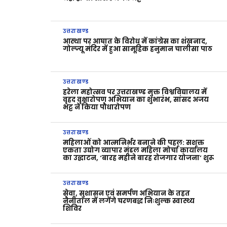
उत्तराखण्ड
आस्था पर आघात के विरोध में कांग्रेस का शंखनाद,
गोल्ज्यू मंदिर में हुआ सामूहिक हनुमान चालीसा पाठ
उत्तराखण्ड
हरेला महोत्सव पर उत्तराखण्ड मुक्त विश्वविद्यालय में
वृहद वृक्षारोपण अभियान का शुभारंभ, सांसद अजय
भट्ट ने किया पौधारोपण
उत्तराखण्ड
महिलाओं को आत्मनिर्भर बनाने की पहल: सशक्त
एकता उद्योग व्यापार मंडल महिला मोर्चा कार्यालय
का उद्घाटन, ‘बारह महीने बारह रोजगार योजना’ शुरू
उत्तराखण्ड
सेवा, सुशासन एवं समर्पण अभियान के तहत
नैनीताल में लगेंगे चरणबद्ध निःशुल्क स्वास्थ्य
शिविर